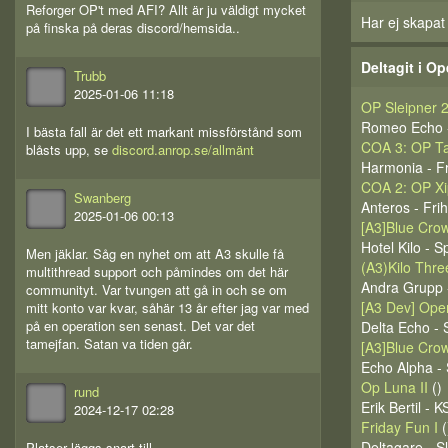
Reforger OP't med AFI? Allt är ju väldigt mycket
Har ej skapat
på finska på deras discord/hemsida..
Deltagit i Op
Trubb
2025-01-06 11:18
OP Sleipner 
Romeo Echo -
I bästa fall är det ett markant missförstånd som
COA 3: OP Ta
blåsts upp, se
discord.anrop.se/allmänt
Harmonia - F
COA 2: OP X
Swanberg
Anteros - Fr
2025-01-06 00:13
[A3]Blue Cro
Hotel Kilo - 
Men jäklar. Såg en nyhet om att A3 skulle få
(A3)Kilo Thre
multithread support och påmindes om det här
Andra Grupp -
communityt. Var tvungen att gå in och se om
[A3 Dev] Oper
mitt konto var kvar, såhär 13 år efter jag var med
på en operation sen senast. Det var det
Delta Echo - 
tamejfan. Satan va tiden går.
[A3]Blue Cro
Echo Alpha - 
Op Luna II
()
rund
Erik Bertil - 
2024-12-17 02:28
Friday Fun I
(
Deltagare - Sl
Platser läggs snart till.