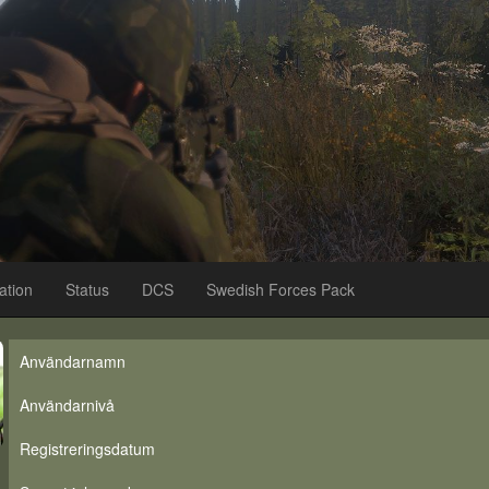
ation
Status
DCS
Swedish Forces Pack
Användarnamn
Användarnivå
Registreringsdatum