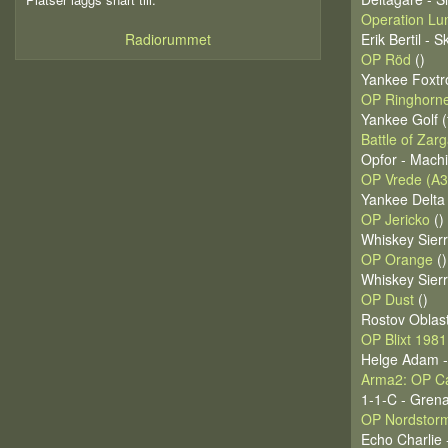
Operation Lu
Erik Bertil - S
Radiorummet
OP Röd
()
Yankee Foxtro
OP Ringhorne
Yankee Golf (
Battle of Za
Opfor - Mach
OP Vrede (A3
Yankee Delta 
OP Jericko
()
Whiskey Sierr
OP Orange
()
Whiskey Sierr
OP Dust
()
Rostov Oblas
OP Blixt 1981
Helge Adam -
Arma2: OP C
1-1-C - Grena
OP Nordstor
Echo Charlie 