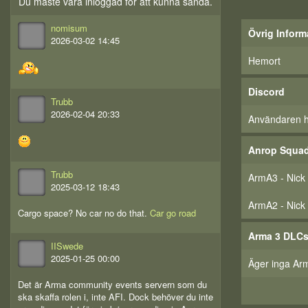
Du måste vara inloggad för att kunna sända.
nomisum
Övrig Inform
2026-03-02 14:45
Hemort
Discord
Trubb
2026-02-04 20:33
Användaren har
Anrop Squa
Trubb
ArmA3 - Nick
2025-03-12 18:43
ArmA2 - Nick
Cargo space? No car no do that.
Car go road
Arma 3 DLC
IISwede
2025-01-25 00:00
Äger inga Ar
Det är Arma community events servern som du
ska skaffa rolen i, inte AFI. Dock behöver du inte