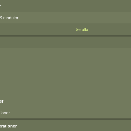
r
S moduler
Se alla
er
tioner
rationer