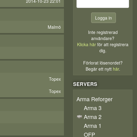
2014-10-23 22:01
Malmö
Inte registrerad
användare?
Klicka här
för att registrera
dig.
Förlorat lösenordet?
Begär ett nytt
här
.
Topex
SERVERS
Topex
Arma Reforger
Arma 3
Arma 2
Arma 1
OFP