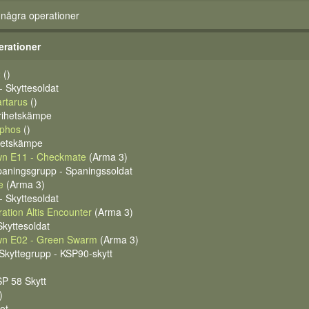
 några operationer
erationer
2
()
 Skyttesoldat
rtarus
()
rihetskämpe
iphos
()
ihetskämpe
wn E11 - Checkmate
(Arma 3)
Spaningsgrupp - Spaningssoldat
e
(Arma 3)
 Skyttesoldat
ation Altis Encounter
(Arma 3)
Skyttesoldat
wn E02 - Green Swarm
(Arma 3)
Skyttegrupp - KSP90-skytt
KSP 58 Skytt
)
ot