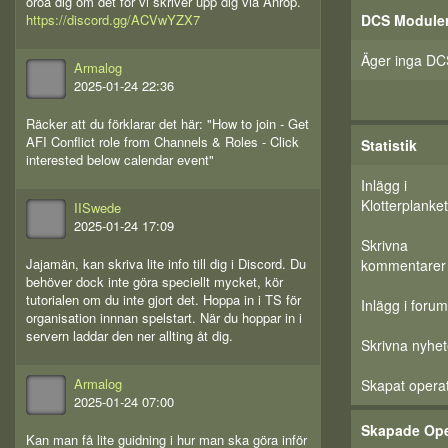
oroa dig om det för vi skriver upp dig via Anrop.
DCS Module
https://discord.gg/ACVwYZX7
Äger inga DC
Armalog
2025-01-24 22:36
Räcker att du förklarar det här: "How to join - Get
AFI Conflict role from Channels & Roles - Click
Statistik
interested below calendar event"
Inlägg i
Klotterplanket
IISwede
2025-01-24 17:09
Skrivna
Jajamän, kan skriva lite info till dig i Discord. Du
kommentarer
behöver dock inte göra speciellt mycket, kör
tutorialen om du inte gjort det. Hoppa in i TS för
Inlägg i forum
organisation innnan spelstart. När du hoppar in i
servern laddar den ner allting åt dig.
Skrivna nyhet
Armalog
Skapat opera
2025-01-24 07:00
Skapade Ope
Kan man få lite guidning i hur man ska göra inför