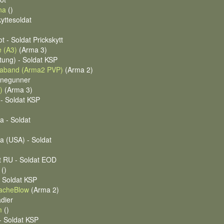
na
()
kyttesoldat
t - Soldat Prickskytt
 (A3)
(Arma 3)
tung) - Soldat KSP
rgaband (Arma2 PVP)
(Arma 2)
inegunner
)
(Arma 3)
- Soldat KSP
a - Soldat
a (USA) - Soldat
t RU - Soldat EOD
()
 Soldat KSP
acheBlow
(Arma 2)
dier
m
()
- Soldat KSP