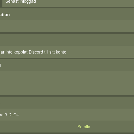
Senast inloggad
ation
 inte kopplat Discord till sitt konto
d
s
ma 3 DLCs
Se alla