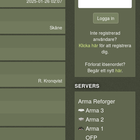
2025-01-26 02:07
Skåne
Inte registrerad
användare?
Klicka här
för att registrera
dig.
Förlorat lösenordet?
Begär ett nytt
här
.
R. Kronqvist
SERVERS
Arma Reforger
Arma 3
Arma 2
Arma 1
OFP