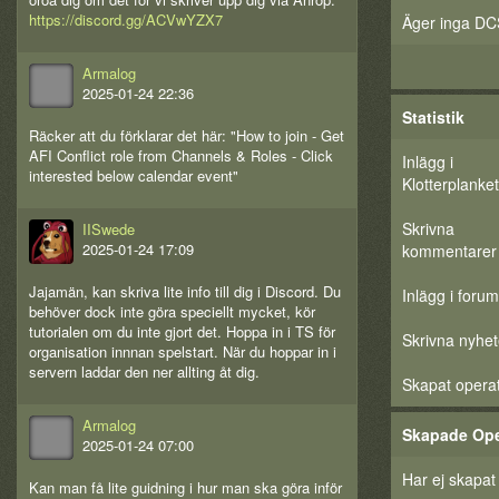
https://discord.gg/ACVwYZX7
Äger inga DC
Armalog
2025-01-24 22:36
Statistik
Räcker att du förklarar det här: "How to join - Get
AFI Conflict role from Channels & Roles - Click
Inlägg i
interested below calendar event"
Klotterplanket
Skrivna
IISwede
2025-01-24 17:09
kommentarer
Jajamän, kan skriva lite info till dig i Discord. Du
Inlägg i forum
behöver dock inte göra speciellt mycket, kör
tutorialen om du inte gjort det. Hoppa in i TS för
Skrivna nyhet
organisation innnan spelstart. När du hoppar in i
servern laddar den ner allting åt dig.
Skapat opera
Armalog
Skapade Ope
2025-01-24 07:00
Har ej skapat
Kan man få lite guidning i hur man ska göra inför