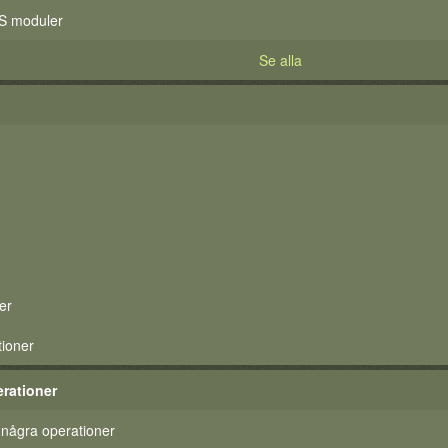
S moduler
Se alla
er
tioner
rationer
 några operationer