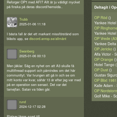
Reforger OP't med AFI? Allt är ju väldigt mycket
på finska på deras discord/hemsida..
Deltagit i Op
OP Röd
()
Trubb
Yankee Hotel 
2025-01-06 11:18
OP Ringhorne
Yankee Hotel 
I bästa fall är det ett markant missförstånd som
OP Vrede (A3
blåsts upp, se
discord.anrop.se/allmänt
Yankee Delta 
OP Jericko
()
Swanberg
Alfa Victor - 
2025-01-06 00:13
OP Orange
()
Hotel Tango (
Men jäklar. Såg en nyhet om att A3 skulle få
OP Dust
()
multithread support och påmindes om det här
Gustav Sigur
communityt. Var tvungen att gå in och se om
mitt konto var kvar, såhär 13 år efter jag var med
OP Blixt 1981
på en operation sen senast. Det var det
Kalle Adam - 
tamejfan. Satan va tiden går.
OP Nordstor
Golf Mike - S
rund
2024-12-17 02:28
Platser läggs snart till.