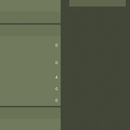
0
0
4
0
0