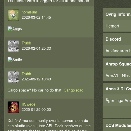
Du måste vara inloggad för att kunna sända.
nomisum
Övrig Inform
2026-03-02 14:45
Hemort
Discord
Trubb
2026-02-04 20:33
Användaren har
Anrop Squa
Trubb
ArmA3 - Nick
2025-03-12 18:43
Arma 3 DLC
Cargo space? No car no do that.
Car go road
Äger inga Ar
IISwede
2025-01-25 00:00
Det är Arma community events servern som du
DCS Module
ska skaffa rolen i, inte AFI. Dock behöver du inte
oroa dig om det för vi skriver upp dig via Anrop.