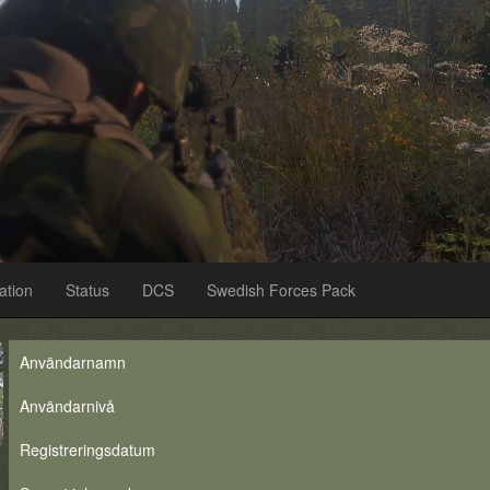
ation
Status
DCS
Swedish Forces Pack
Användarnamn
Användarnivå
Registreringsdatum