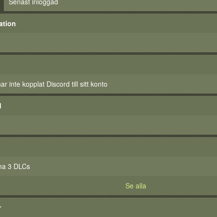
Senast inloggad
ation
 inte kopplat Discord till sitt konto
d
s
ma 3 DLCs
Se alla
r