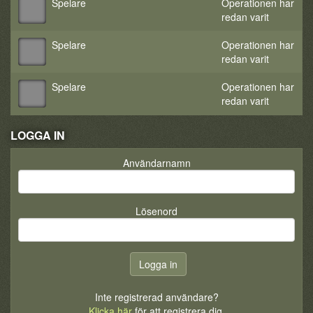
Spelare
Operationen har
redan varit
Spelare
Operationen har
redan varit
Spelare
Operationen har
redan varit
LOGGA IN
Användarnamn
Lösenord
Inte registrerad användare?
Klicka här
för att registrera dig.