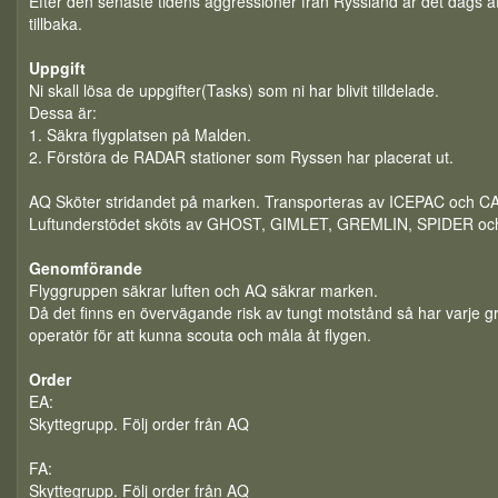
Efter den senaste tidens aggressioner från Ryssland är det dags at
tillbaka.
Uppgift
Ni skall lösa de uppgifter(Tasks) som ni har blivit tilldelade.
Dessa är:
1. Säkra flygplatsen på Malden.
2. Förstöra de RADAR stationer som Ryssen har placerat ut.
AQ Sköter stridandet på marken. Transporteras av ICEPAC och 
Luftunderstödet sköts av GHOST, GIMLET, GREMLIN, SPIDER oc
Genomförande
Flyggruppen säkrar luften och AQ säkrar marken.
Då det finns en övervägande risk av tungt motstånd så har varje 
operatör för att kunna scouta och måla åt flygen.
Order
EA:
Skyttegrupp. Följ order från AQ
FA:
Skyttegrupp. Följ order från AQ