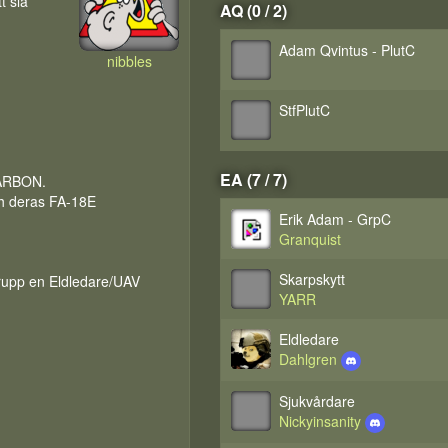
t slå
AQ (0 / 2)
Adam Qvintus - PlutC
nibbles
StfPlutC
EA (7 / 7)
CARBON.
h deras FA-18E
Erik Adam - GrpC
Granquist
Skarpskytt
grupp en Eldledare/UAV
YARR
Eldledare
Dahlgren
Sjukvårdare
Nickyinsanity