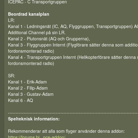
ICEPAC - C Transportgruppen
Beordrad kanalplan
LR:
Kanal 1 - Ledningsnät (IC, AQ, Flyggruppen, Transportgruppen) 
Additional Channel på sin LR.
Kanal 2 - Plutonsnät (AQ och Grupperna),
Kanal 3 - Flyggruppen Internt (Flygförare sätter denna som additi
fordonsmonterad radio)
Kanal 4 - Transportgruppen Internt (Helikopterförare sätter denna
fordonsmonterad radio)
SR:
Kanal 1 - Erik-Adam
Kanal 2 - Filip-Adam
Kanal 3 - Gustav-Adam
Kanal 6 - AQ
------------------------------------------------------------------------------------
Spelteknisk information:
Rekommenderar att alla som flyger använder denna addon:
https://forums.bi...nce-addon/