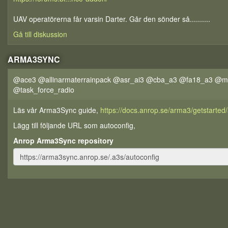
UAV operatörerna får varsin Darter. Går den sönder så..........
Gå till diskussion
ARMA3SYNC
@ace3 @allinarmaterrainpack @asr_ai3 @cba_a3 @fa18_a3 @ms
@task_force_radio
Läs vår Arma3Sync guide,
https://docs.anrop.se/arma3/getstarte
Lägg till följande URL som autoconfig,
Anrop Arma3Sync repository