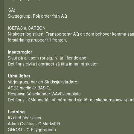
GA:
Skyttegrupp. Följ order från AQ
ICEPAC & CARBON
Ni sköter logistiken. Transporterar AQ dit dem behöver komma sam
förstärkningstrupper till fronten.
Insatsregler
Skjut på allt som rör sig. Ni är i fiendeland.
Det finns civila i området så titta innan ni skjuter.
Uthållighet
Varje grupp har en Stridssjukvårdare.
ACE3 medic är BASIC.
Respawn 60 sekunder WAVE-template
Det finns 12Manna tält att bära med sig för att skapa respawn-pun
Ledning
IC chef über alles.
Adam Qvintus - C Markstrid
GHOST - C FLyggruppen