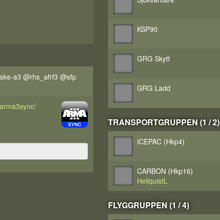
KSP90
GRG Skytt
ke-a3 @rhs_afrf3 @sfp
GRG Ladd
d/arma3sync/
TRANSPORTGRUPPEN (1 / 2)
ICEPAC (Hkp4)
CARBON (Hkp16)
HellquistL
FLYGGRUPPEN (1 / 4)