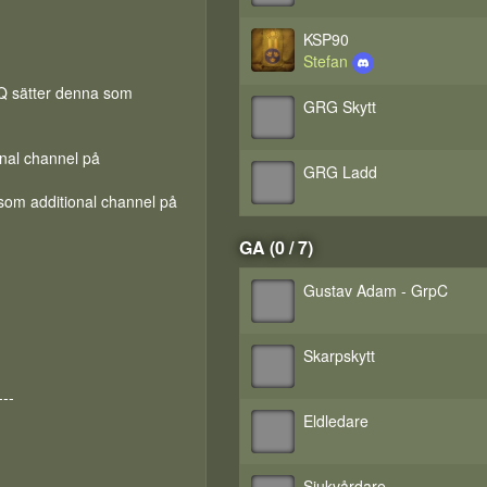
KSP90
Stefan
AQ sätter denna som
GRG Skytt
onal channel på
GRG Ladd
 som additional channel på
GA (0 / 7)
Gustav Adam - GrpC
Skarpskytt
---
Eldledare
Sjukvårdare