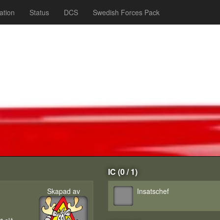
ation
Status
DCS
Swedish Forces Pack
IC (0 / 1)
Skapad av
Insatschef