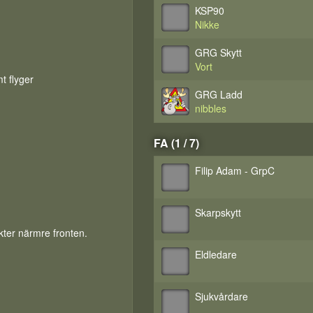
KSP90
Nikke
GRG Skytt
Vort
t flyger
GRG Ladd
nibbles
FA (1 / 7)
Filip Adam - GrpC
Skarpskytt
kter närmre fronten.
Eldledare
Sjukvårdare