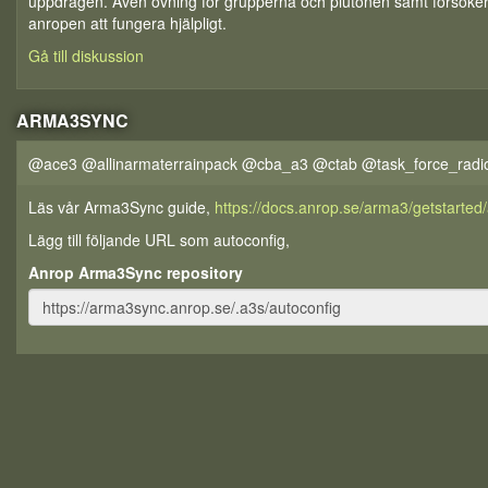
uppdragen. Även övning för grupperna och plutonen samt försöker
anropen att fungera hjälpligt.
Gå till diskussion
ARMA3SYNC
@ace3 @allinarmaterrainpack @cba_a3 @ctab @task_force_radi
Läs vår Arma3Sync guide,
https://docs.anrop.se/arma3/getstarte
Lägg till följande URL som autoconfig,
Anrop Arma3Sync repository