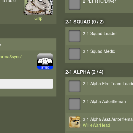
 få radio
2 PLT RTO/Driver
Grip
2-1 SQUAD (0 / 2)
2-1 Squad Leader
o
2-1 Squad Medic
d/arma3sync/
2-1 ALPHA (2 / 4)
2-1 Alpha Fire Team Lead
2-1 Alpha Autorifleman
2-1 Alpha Asst.Autoriflem
WillieWarHead