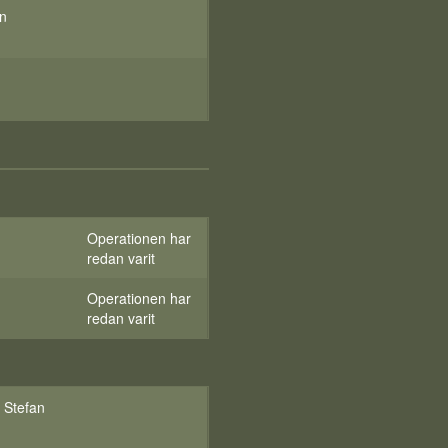
an
Operationen har
redan varit
Operationen har
redan varit
 Stefan