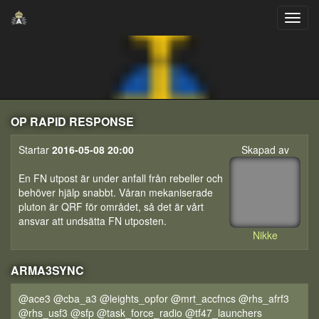
OP RAPID RESPONSE
Startar
2016-05-08 20:00
Skapad av
En FN utpost är under anfall från rebeller och
behöver hjälp snabbt. Våran mekaniserade
pluton är QRF för området, så det är vårt
ansvar att undsätta FN utposten.
Nikke
ARMA3SYNC
@ace3 @cba_a3 @leights_opfor @mrt_accfncs @rhs_afrf3
@rhs_usf3 @sfp @task_force_radio @tf47_launchers