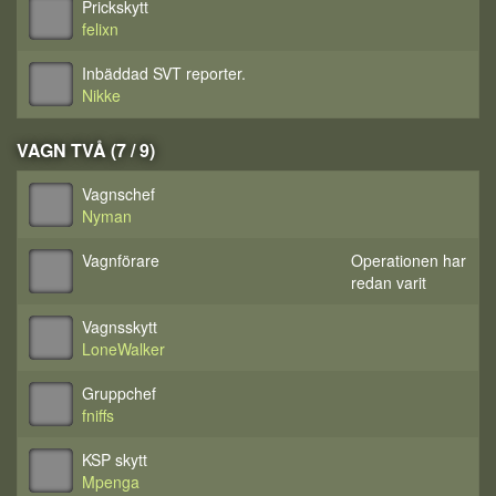
Prickskytt
felixn
Inbäddad SVT reporter.
Nikke
VAGN TVÅ (7 / 9)
Vagnschef
Nyman
Vagnförare
Operationen har
redan varit
Vagnsskytt
LoneWalker
Gruppchef
fniffs
KSP skytt
Mpenga