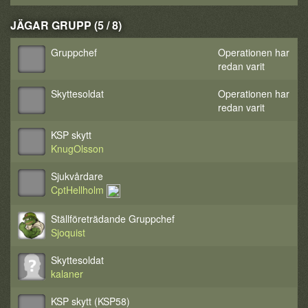
JÄGAR GRUPP (5 / 8)
Gruppchef
Operationen har
redan varit
Skyttesoldat
Operationen har
redan varit
KSP skytt
KnugOlsson
Sjukvårdare
CptHellholm
Ställföreträdande Gruppchef
Sjoquist
Skyttesoldat
kalaner
KSP skytt (KSP58)