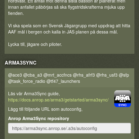
nordväst. Ett anfall mot denna sista bastion är planerat men
innan anfallet påbörjas så ska flygstridskrafterna mjuka upp
fienden.
Vi ska spela som en Svensk Jägargrupp med uppdrag att hitta
AAF mål i bergen och kalla in JAS planen på dessa mål.
Lycka till, jägare och piloter.
ARMA3SYNC
@ace3 @cba_a3 @mrt_accfncs @rhs_afrf3 @rhs_usf3 @sfp
@task_force_radio @tf47_launchers
Läs vår Arma3Sync guide,
https://docs.anrop.se/arma3/getstarted/arma3sync/
Lägg till följande URL som autoconfig,
Anrop Arma3Sync repository