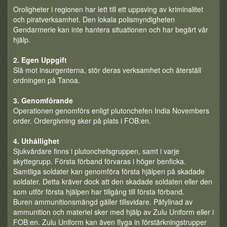
Oroligheter i regionen har lett till ett uppsving av kriminalitet
och piratverksamhet. Den lokala polismyndigheten
Gendarmerie kan inte hantera situationen och har begärt vår
hjälp.
2. Egen Uppgift
Slå mot insurgenterna, stör deras verksamhet och återställ
ordningen på Tanoa.
3. Genomförande
Operationen genomförs enligt plutonchefen India Novembers
order. Ordergivning sker på plats i FOB:en.
4. Uthållighet
Sjukvårdare finns i plutonchefsgruppen, samt i varje
skyttegrupp. Första förband förvaras i höger benficka.
Samtliga soldater kan genomföra första hjälpen på skadade
soldater. Detta kräver dock att den skadade soldaten eller den
som utför första hjälpen har tillgång till första förband.
Buren ammunitionsmängd gäller tillsvidare. Påfyllnad av
ammunition och materiel sker med hjälp av Zulu Uniform eller i
FOB:en. Zulu Uniform kan även flyga in förstärkningstrupper