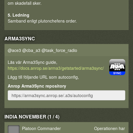
om skadefall sker.
5. Ledning
Samband enligt plutonchefens order.
ARMA3SYNC
@ace3 @cba_a3 @task_force_radio
Läs vår Arma3Sync guide,
https://docs.anrop.se/arma3/getstarted/arma3sync/
Lägg till följande URL som autoconfig,
Anrop Arma3Sync repository
INDIA NOVEMBER (1 / 4)
Platoon Commander
Operationen har