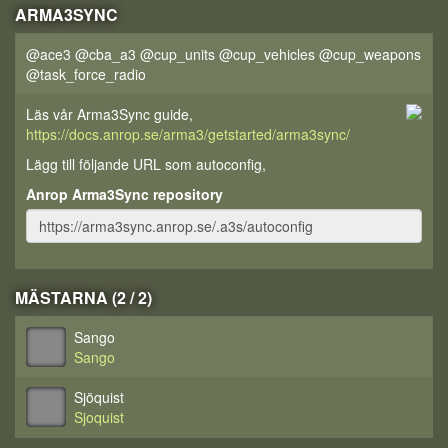
ARMA3SYNC
@ace3 @cba_a3 @cup_units @cup_vehicles @cup_weapons
@task_force_radio
Läs vår Arma3Sync guide,
https://docs.anrop.se/arma3/getstarted/arma3sync/
Lägg till följande URL som autoconfig,
Anrop Arma3Sync repository
MÄSTARNA (2 / 2)
Sango
Sango
Sjöquist
Sjoquist