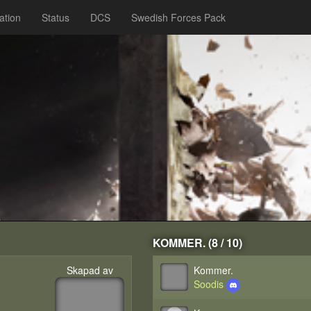
ation
Status
DCS
Swedish Forces Pack
KOMMER. (8 / 10)
Skapad av
Kommer.
Soodis