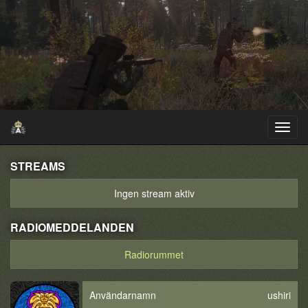
STREAMS
Ingen stream aktiv
RADIOMEDDELANDEN
Radiorummet
Användarnamn
ushiri