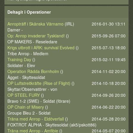
Deltagit i Operationer
Anropträff i Skånska Värnamo
(IRL)
2016-01-30 13:11
Damer -
Op: Anrop invaderar Tyskland!
()
2015-09-26 07:00
OP MAKERS - Reseledare
Krigs utbrott i ARK: survival Evolved
()
2015-07-13 18:00
Tribe Anrop - Medlem
Training Day
()
2015-02-11 19:45
Soldater - Elev
Operation Rädda Bornholm
()
2014-11-02 20:00
Ägget - Skyttesoldat
OP Luftstreitkräfte (Rise of Flight)
()
2014-10-18 20:00
Skyttar/Observatörer - von
OP STEEL FURY
()
2014-09-26 20:00
Bravo 1-2 (SWE) - Soldat (förare)
OP Chain of Misery
()
2014-06-22 20:00
Groupe Bleu 2 - Soldat
Träna med Anrop - Eldöverfall
()
2014-05-28 20:00
FOXTROT ALPHA - Skyttesoldat (ak5/pskott86)
Träna med Anrop - Amfibie
()
2014-05-07 20:00