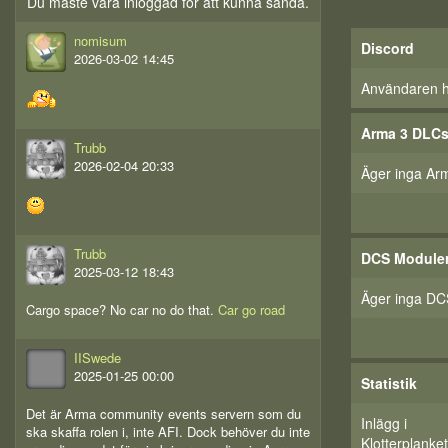
Du måste vara inloggad för att kunna sända.
nomisum
Discord
2026-03-02 14:45
Användaren har
Arma 3 DLC
Trubb
2026-02-04 20:33
Äger inga Ar
Trubb
DCS Module
2025-03-12 18:43
Äger inga DC
Cargo space? No car no do that.
Car go road
IISwede
2025-01-25 00:00
Statistik
Det är Arma community events servern som du
Inlägg i
ska skaffa rolen i, inte AFI. Dock behöver du inte
Klotterplanket