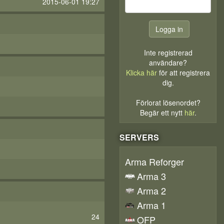
2015-06-01 19:27
Inte registrerad
användare?
Klicka här
för att registrera
dig.
Förlorat lösenordet?
Begär ett nytt
här
.
SERVERS
Arma Reforger
Arma 3
Arma 2
Arma 1
24
OFP