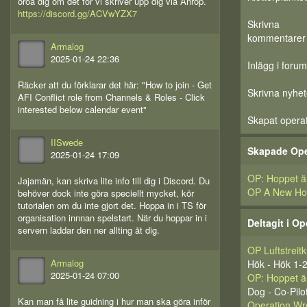
oroa dig om det för vi skriver upp dig via Anrop.
https://discord.gg/ACVwYZX7
Skrivna
kommentarer
Armalog
2025-01-24 22:36
Inlägg i forum
Räcker att du förklarar det här: "How to join - Get
Skrivna nyhet
AFI Conflict role from Channels & Roles - Click
interested below calendar event"
Skapat opera
IISwede
Skapade Ope
2025-01-24 17:09
OP: Hoppet är
Jajamän, kan skriva lite info till dig i Discord. Du
OP A New H
behöver dock inte göra speciellt mycket, kör
tutorialen om du inte gjort det. Hoppa in i TS för
organisation innnan spelstart. När du hoppar in i
Deltagit i Op
servern laddar den ner allting åt dig.
OP Luftstreitk
Armalog
Hök - Hök 1-
2025-01-24 07:00
OP: Hoppet är
Dog - Co-Pilo
Kan man få lite guidning i hur man ska göra inför
Operation Wre