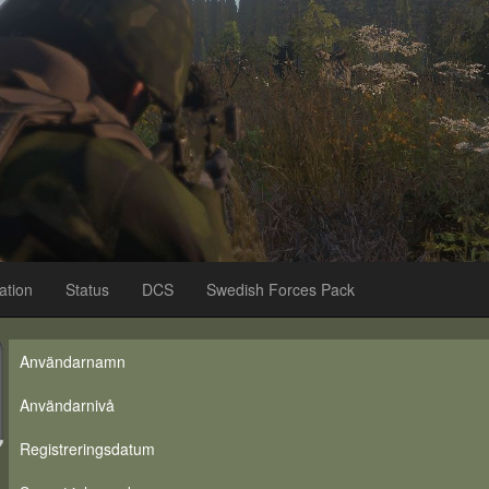
ation
Status
DCS
Swedish Forces Pack
Användarnamn
Användarnivå
Registreringsdatum