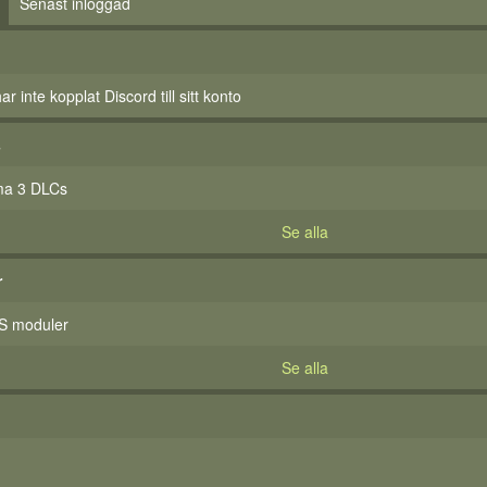
Senast inloggad
 inte kopplat Discord till sitt konto
s
ma 3 DLCs
Se alla
r
S moduler
Se alla