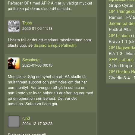
Reforger OP't med AFI? Allt är ju väldigt mycket
Grupp Cyrus -
på finska på deras discord/hemsida..
OP Triangeld
Remus - FV 5
Trubb
Jakten på den
2025-01-06 11:18
Foxtrot Alfa 
OP Lithium
()
I bästa fall är det ett markant missförstånd som
Bravo 1-1 (sk
blåsts upp, se
discord.anrop.se/allmänt
OP Dagsverke
Blå 1-3 - Men
SFP: Luftens 
Swanberg
2025-01-06 00:13
2:dra Grupp -
OP Golden R
Men jäklar. Såg en nyhet om att A3 skulle få
Charlie 3-4 -
multithread support och påmindes om det här
communityt. Var tvungen att gå in och se om
mitt konto var kvar, såhär 13 år efter jag var med
på en operation sen senast. Det var det
tamejfan. Satan va tiden går.
rund
2024-12-17 02:28
Platser läggs snart till.