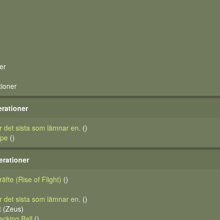
er
tioner
rationer
 det sista som lämnar en.
()
ope
()
erationer
räfte (Rise of Flight)
()
2
 det sista som lämnar en.
()
t (Zeus)
cking Ball
()