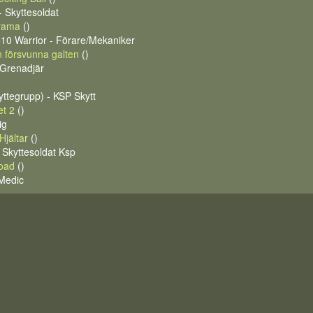
 Skyttesoldat
rama
()
10 Warrior - Förare/Mekaniker
 försvunna galten
()
- Grenadjär
yttegrupp) - KSP Skytt
t 2
()
ig
Hjältar
()
 Skyttesoldat Ksp
oad
()
 Medic