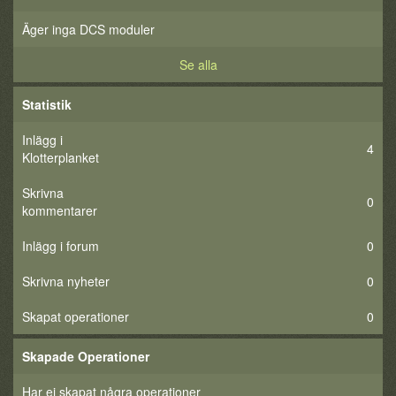
Äger inga DCS moduler
Se alla
Statistik
Inlägg i
4
Klotterplanket
Skrivna
0
kommentarer
Inlägg i forum
0
Skrivna nyheter
0
Skapat operationer
0
Skapade Operationer
Har ej skapat några operationer