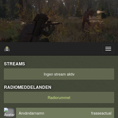
STREAMS
Ingen stream aktiv
RADIOMEDDELANDEN
Radiorummet
Användarnamn
frasseactual