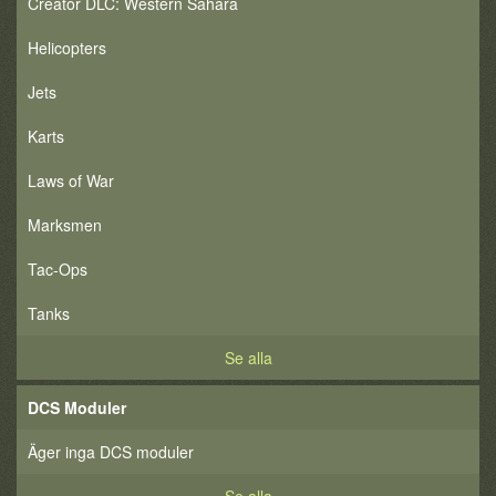
Creator DLC: Western Sahara
Helicopters
Jets
Karts
Laws of War
Marksmen
Tac-Ops
Tanks
Se alla
DCS Moduler
Äger inga DCS moduler