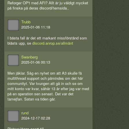
Reforger OP't med AFI? Allt är ju väldigt mycket
på finska på deras discord/hemsida..
Trubb
2025-01-06 11:18
I bästa fall är det ett markant missförstånd som
blåsts upp, se
discord.anrop.se/allmänt
Swanberg
2025-01-06 00:13
Men jäklar. Såg en nyhet om att A3 skulle få
multithread support och påmindes om det här
communityt. Var tvungen att gå in och se om
mitt konto var kvar, såhär 13 år efter jag var med
på en operation sen senast. Det var det
tamejfan. Satan va tiden går.
rund
2024-12-17 02:28
Platser läggs snart till.