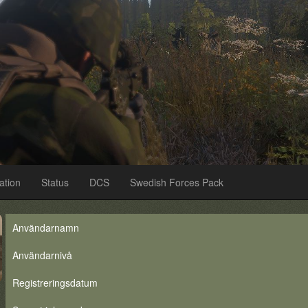
ation
Status
DCS
Swedish Forces Pack
Användarnamn
Användarnivå
Registreringsdatum