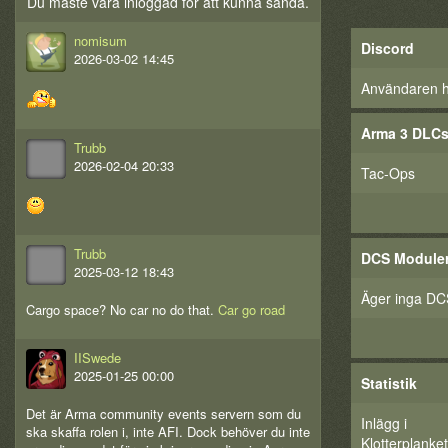
Du måste vara inloggad för att kunna sända.
nomisum
Discord
2026-03-02 14:45
Användaren har
Arma 3 DLC
Trubb
2026-02-04 20:33
Tac-Ops
Trubb
DCS Module
2025-03-12 18:43
Äger inga DC
Cargo space? No car no do that.
Car go road
IISwede
2025-01-25 00:00
Statistik
Det är Arma community events servern som du
Inlägg i
ska skaffa rolen i, inte AFI. Dock behöver du inte
Klotterplanket