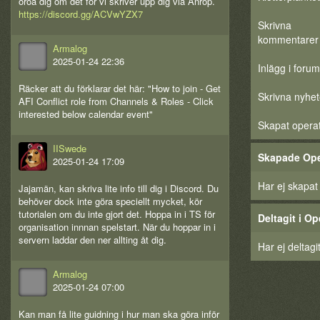
oroa dig om det för vi skriver upp dig via Anrop.
https://discord.gg/ACVwYZX7
Skrivna
kommentarer
Armalog
2025-01-24 22:36
Inlägg i forum
Räcker att du förklarar det här: "How to join - Get
Skrivna nyhet
AFI Conflict role from Channels & Roles - Click
interested below calendar event"
Skapat opera
IISwede
Skapade Ope
2025-01-24 17:09
Har ej skapat
Jajamän, kan skriva lite info till dig i Discord. Du
behöver dock inte göra speciellt mycket, kör
tutorialen om du inte gjort det. Hoppa in i TS för
Deltagit i Op
organisation innnan spelstart. När du hoppar in i
servern laddar den ner allting åt dig.
Har ej deltagi
Armalog
2025-01-24 07:00
Kan man få lite guidning i hur man ska göra inför