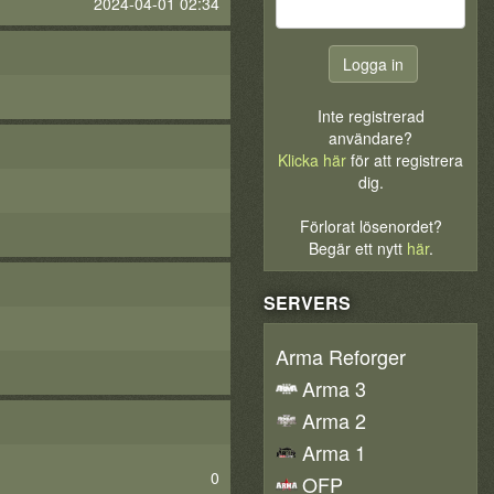
2024-04-01 02:34
Inte registrerad
användare?
Klicka här
för att registrera
dig.
Förlorat lösenordet?
Begär ett nytt
här
.
SERVERS
Arma Reforger
Arma 3
Arma 2
Arma 1
0
OFP