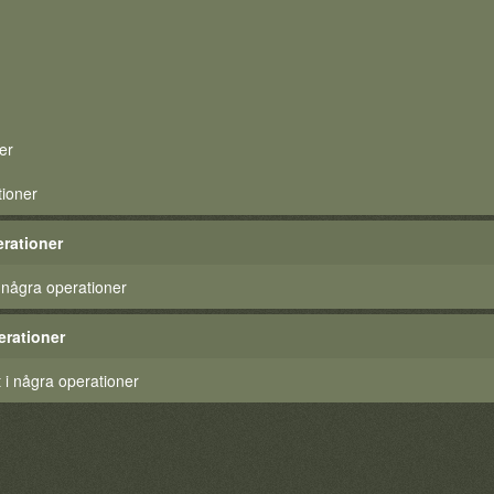
er
tioner
rationer
 några operationer
erationer
t i några operationer