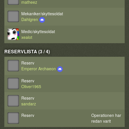
matheez
Mekaniker/skyttesoldat
Dahlgren
Medic/skyttesoldat
xealot
RESERVLISTA (3 / 4)
Reserv
Emperor Archaeon
Reserv
Oliver1965
Reserv
sandarz
Reserv
Operationen har
redan varit