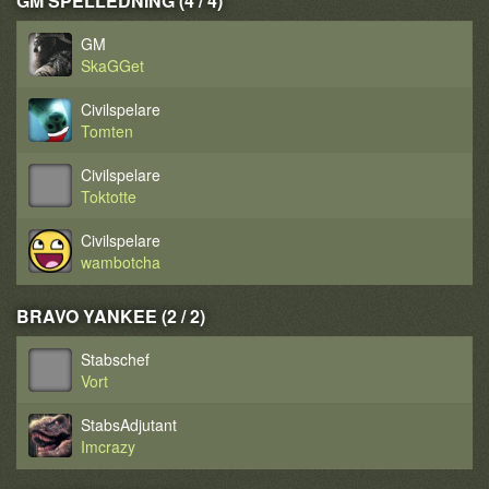
GM SPELLEDNING (4 / 4)
GM
SkaGGet
Civilspelare
Tomten
Civilspelare
Toktotte
Civilspelare
wambotcha
BRAVO YANKEE (2 / 2)
Stabschef
Vort
StabsAdjutant
Imcrazy