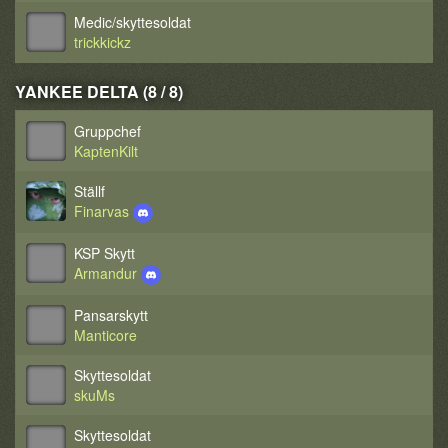
Medic/skyttesoldat
trickkickz
YANKEE DELTA (8 / 8)
Gruppchef
KaptenKilt
Ställf
Finarvas
KSP Skytt
Armandur
Pansarskytt
Manticore
Skyttesoldat
skuMs
Skyttesoldat