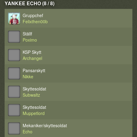
YANKEE ECHO (8 / 8)
Gruppchef
Felixthen00b
Ställf
Poximo
KSP Skytt
Archangel
Pansarskytt
Nikke
Skyttesoldat
Subwaltz
Skyttesoldat
Muppetlord
Mekaniker/skyttesoldat
Echo