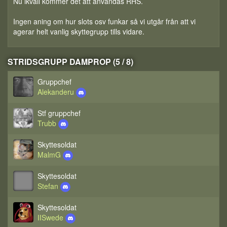
Nu ikväll kommer det att användas RHS.
Ingen aning om hur slots osv funkar så vi utgår från att vi
agerar helt vanlig skyttegrupp tills vidare.
STRIDSGRUPP DAMPROP (5 / 8)
Gruppchef
Alekanderu
Stf gruppchef
Trubb
Skyttesoldat
MalmG
Skyttesoldat
Stefan
Skyttesoldat
IISwede