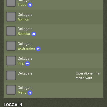
Trubb
Deltagare
Apimon
Deltagare
Bestefar
Deltagare
Ekstranden
Deltagare
Grip
Deltagare
Operationen har
redan varit
Deltagare
Metro
LOGGA IN