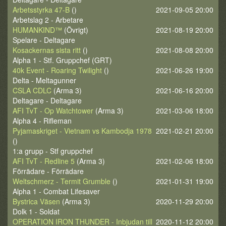
Arbetsstyrka 47-B
()
2021-09-05 20:00
Arbetslag 2 - Arbetare
HUMANKIND™
(Övrigt)
2021-08-19 20:00
Spelare - Deltagare
Kosackernas sista ritt
()
2021-08-08 20:00
Alpha 1 - Stf. Gruppchef (GRT)
40k Event - Roaring Twilight
()
2021-06-26 19:00
Delta - Meltagunner
CSLA CDLC
(Arma 3)
2021-06-16 20:00
Deltagare - Deltagare
AFI TvT - Op Watchtower
(Arma 3)
2021-03-06 18:00
Alpha 4 - Rifleman
Pyjamaskriget - Vietnam vs Kambodja 1978
2021-02-21 20:00
()
1:a grupp - Stf gruppchef
AFI TvT - Redline 5
(Arma 3)
2021-02-06 18:00
Förrädare - Förrädare
Weltschmerz - Termit Grumble
()
2021-01-31 19:00
Alpha 1 - Combat Lifesaver
Bystrica Väsen
(Arma 3)
2020-11-29 20:00
Dolk 1 - Soldat
OPERATION IRON THUNDER - Inbjudan till
2020-11-12 20:00