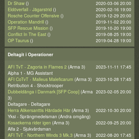
Dr Shaw
()
2020-03-06 20:00
Eldöverfall - Jägarstrid
()
2020-02-16 19:00
Rosche Counter Offensive
()
2019-12-29 20:00
Operation Mandrill
()
2019-11-02 20:00
SFP Rescue Mission
()
2019-10-20 19:00
Conflict In The East
()
2019-08-25 19:00
OP Taurus
()
2019-04-28 19:00
Deltagit i Operationer
AFI TvT - Zagoria in Flames 2
(Arma 3)
2023-11-11 17:45
Alpha 1 - MG Assistant
AFI CoTvT - Malleus Maleficarum
(Arma 3)
2023-10-28 17:45
Retribution 4 - Shocktrooper
Dubbeldänga i Danmark [SFP Coop]
(Arma
2023-02-05 20:00
3)
Deltagare - Deltagare
Herra Alikersanttis Härdade Här
(Arma 3)
2022-10-30 20:00
Yksi - Sprängmedelsman (Andra omgång)
Kosackerna rider igen
(Arma 3)
2022-09-25 20:00
Alfa 2 - Sjukvårdsman
AFI TvT - Northern Winds 3 Mk.3
(Arma 3)
2022-08-20 17:45