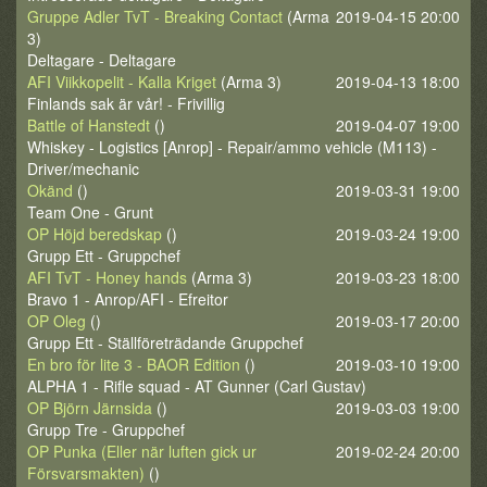
Gruppe Adler TvT - Breaking Contact
(Arma
2019-04-15 20:00
3)
Deltagare - Deltagare
AFI Viikkopelit - Kalla Kriget
(Arma 3)
2019-04-13 18:00
Finlands sak är vår! - Frivillig
Battle of Hanstedt
()
2019-04-07 19:00
Whiskey - Logistics [Anrop] - Repair/ammo vehicle (M113) -
Driver/mechanic
Okänd
()
2019-03-31 19:00
Team One - Grunt
OP Höjd beredskap
()
2019-03-24 19:00
Grupp Ett - Gruppchef
AFI TvT - Honey hands
(Arma 3)
2019-03-23 18:00
Bravo 1 - Anrop/AFI - Efreitor
OP Oleg
()
2019-03-17 20:00
Grupp Ett - Ställföreträdande Gruppchef
En bro för lite 3 - BAOR Edition
()
2019-03-10 19:00
ALPHA 1 - Rifle squad - AT Gunner (Carl Gustav)
OP Björn Järnsida
()
2019-03-03 19:00
Grupp Tre - Gruppchef
OP Punka (Eller när luften gick ur
2019-02-24 20:00
Försvarsmakten)
()