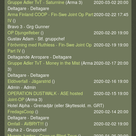
Gruppe Adler TvT - Saturnine
(Arma 3)
2020-03-02 20:00
Deltagare - Deltagare
Arma Finland COOP - Fin-Swe Joint Op Part
2020-02-22 17:45
IV
()
Bravo 3 - Grg Gunner
OP Djungelfeber
()
2020-02-20 19:00
Gustav Adam - Stf. gruppchef
Förövning med Ruthless - Fin-Swe Joint Op
2020-02-19 19:00
Part IV
()
Deltagande Anropare - Deltagare
Gruppe Adler TvT - Money in the Mist
(Arma
2020-02-17 20:00
3)
Deltagare - Deltagare
Eldöverfall - Jägarstrid
()
2020-02-16 19:00
Admin - Admin
OPERATION DUSTWALK - ASE hosted
2020-02-15 19:00
Joint-OP
(Arma 3)
Hotel Alpha - Grenadjär (eller Skyttesold. m. GRT)
FredagsCoop
()
2020-02-14 20:00
Deltagare - Deltagare
Omfall - AVBRYT!!!
()
2020-02-02 19:00
Alpha 2 - Gruppchef
Myopic Jupiter - Coop vs Blind Zeus
()
2020-01-26 20:00