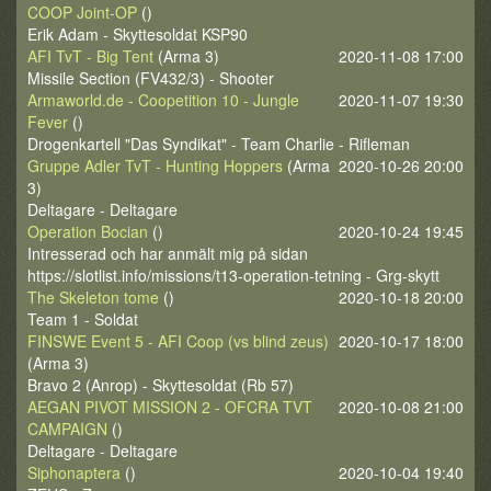
COOP Joint-OP
()
Erik Adam - Skyttesoldat KSP90
AFI TvT - Big Tent
(Arma 3)
2020-11-08 17:00
Missile Section (FV432/3) - Shooter
Armaworld.de - Coopetition 10 - Jungle
2020-11-07 19:30
Fever
()
Drogenkartell "Das Syndikat" - Team Charlie - Rifleman
Gruppe Adler TvT - Hunting Hoppers
(Arma
2020-10-26 20:00
3)
Deltagare - Deltagare
Operation Bocian
()
2020-10-24 19:45
Intresserad och har anmält mig på sidan
https://slotlist.info/missions/t13-operation-tetning - Grg-skytt
The Skeleton tome
()
2020-10-18 20:00
Team 1 - Soldat
FINSWE Event 5 - AFI Coop (vs blind zeus)
2020-10-17 18:00
(Arma 3)
Bravo 2 (Anrop) - Skyttesoldat (Rb 57)
AEGAN PIVOT MISSION 2 - OFCRA TVT
2020-10-08 21:00
CAMPAIGN
()
Deltagare - Deltagare
Siphonaptera
()
2020-10-04 19:40