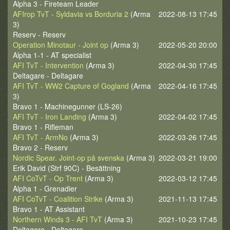
Alpha 3 - Fireteam Leader
AFIrop TvT - Syldavia vs Borduria 2
(Arma
2022-08-13 17:45
3)
Reserv - Reserv
Operation Minotaur - Joint op
(Arma 3)
2022-05-20 20:00
Alpha 1-1 - AT specialist
AFI TvT - Intervention
(Arma 3)
2022-04-30 17:45
Deltagare - Deltagare
AFI TvT - WW2 Capture of Gogland
(Arma
2022-04-16 17:45
3)
Bravo 1 - Machinegunner (LS-26)
AFI TvT - Iron Landing
(Arma 3)
2022-04-02 17:45
Bravo 1 - Rifleman
AFI TvT - ArmNo
(Arma 3)
2022-03-26 17:45
Bravo 2 - Reserv
Nordic Spear. Joint-op på svenska
(Arma 3)
2022-03-21 19:00
Erik David (Strf 90C) - Besättning
AFI CoTvT - Op Trent
(Arma 3)
2022-03-12 17:45
Alpha 1 - Grenadier
AFI CoTvT - Coalition Strike
(Arma 3)
2021-11-13 17:45
Bravo 1 - AT Assistant
Northern Winds 3 - AFI TvT
(Arma 3)
2021-10-23 17:45
Deltagare - Deltagare