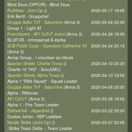
Blind Zeus (OPFOR) - Blind Zeus
Ruthless - Joint Op
()
2020-05-17 18:00
Erik Bertil - Gruppchef
Gruppe Adler TvT - Saturnine
(Arma 3)
2020-05-04 20:00
Group 1 - Light AT
Frenchpoint - AFI CoTvT event
(Arma 3)
2020-04-26 18:00
BLUFOR - Intresserad A-styrka
3CB Public Coop - Operation Catherine VII
2020-04-24 20:15
(Arma 3)
Anrop Group - i volunteer as tribute
Spartan Shield, Charlie Troop
()
2020-04-10 20:30
Charlie 10 "HQ" - Scout(MC)
Spartan Shield, Alpha Troop
()
2020-04-10 19:00
Alpha 1 "Rifle Squad" - Squad Leader
Gruppe Adler TvT - Saturnine
(Arma 3)
2020-04-06 20:00
Alpha - Rifleman
AFI CoTvT
(Arma 3)
2020-03-28 18:00
Alpha 1 - Fire Team Leader
Eldöverfall - Jägarstrid
()
2020-03-22 20:00
Gustav Johan - KSP Laddare
Nordic Strike (Joint Op)
()
2020-03-07 20:00
-Strike Team Delta- - Team Leader