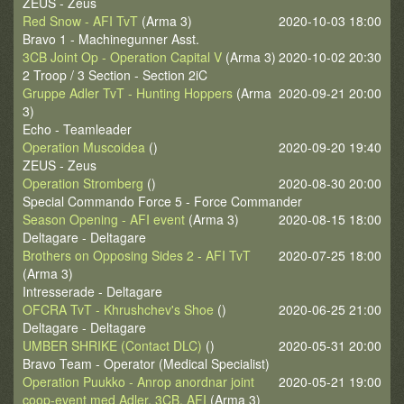
ZEUS - Zeus
Red Snow - AFI TvT
(Arma 3)
2020-10-03 18:00
Bravo 1 - Machinegunner Asst.
3CB Joint Op - Operation Capital V
(Arma 3)
2020-10-02 20:30
2 Troop / 3 Section - Section 2iC
Gruppe Adler TvT - Hunting Hoppers
(Arma
2020-09-21 20:00
3)
Echo - Teamleader
Operation Muscoidea
()
2020-09-20 19:40
ZEUS - Zeus
Operation Stromberg
()
2020-08-30 20:00
Special Commando Force 5 - Force Commander
Season Opening - AFI event
(Arma 3)
2020-08-15 18:00
Deltagare - Deltagare
Brothers on Opposing Sides 2 - AFI TvT
2020-07-25 18:00
(Arma 3)
Intresserade - Deltagare
OFCRA TvT - Khrushchev's Shoe
()
2020-06-25 21:00
Deltagare - Deltagare
UMBER SHRIKE (Contact DLC)
()
2020-05-31 20:00
Bravo Team - Operator (Medical Specialist)
Operation Puukko - Anrop anordnar joint
2020-05-21 19:00
coop-event med Adler, 3CB, AFI
(Arma 3)