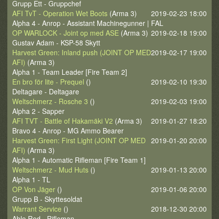
Grupp Ett - Gruppchef
AFI TvT - Operation Wet Boots
(Arma 3)
2019-02-23 18:00
Alpha 4 - Anrop - Assistant Machinegunner | FAL
OP WARLOCK - Joint op med ASE
(Arma 3)
2019-02-18 19:00
Gustav Adam - KSP-58 Skytt
Harvest Green: Inland push (JOINT OP MED
2019-02-17 19:00
AFI)
(Arma 3)
Alpha 1 - Team Leader [Fire Team 2]
En bro för lite - Prequel
()
2019-02-10 19:30
Deltagare - Deltagare
Weltschmerz - Rosche 3
()
2019-02-03 19:00
Alpha 2 - Sapper
AFI TVT - Battle of Hakamäki V2
(Arma 3)
2019-01-27 18:20
Bravo 4 - Anrop - MG Ammo Bearer
Harvest Green: First Light (JOINT OP MED
2019-01-20 20:00
AFI)
(Arma 3)
Alpha 1 - Automatic Rifleman [Fire Team 1]
Weltschmerz - Mud Huts
()
2019-01-13 20:00
Alpha 1 - TL
OP Von Jäger
()
2019-01-06 20:00
Grupp B - Skyttesoldat
Warrant Service
()
2018-12-30 20:00
Able Red - Rifleman