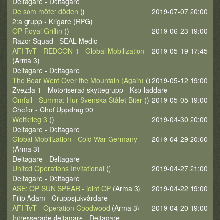
Deltagare - Deltagare
De som möter döden
()
2019-07-07 20:00
2:a grupp - Krigare (RPG)
OP Royal Griffin
()
2019-06-23 19:00
Razor Squad - SEAL Medic
AFI TvT - REDCON-1 - Global Mobilization
2019-05-19 17:45
(Arma 3)
Deltagare - Deltagare
The Bear Went Over the Mountain (Again)
()
2019-05-12 19:00
Zvezda 1 - Motoriserad skyttegrupp - Ksp-laddare
Omfall - Summa: Hur Svenska Stålet Biter
()
2019-05-05 19:00
Chefer - Chef Uppdrag 90
Weltkrieg 3
()
2019-04-30 20:00
Deltagare - Deltagare
Global Mobilization - Cold War Germany
2019-04-29 20:00
(Arma 3)
Deltagare - Deltagare
United Operations Invitational
()
2019-04-27 21:00
Deltagare - Deltagare
ASE: OP SUN SPEAR - joint OP
(Arma 3)
2019-04-22 19:00
Filip Adam - Gruppsjukvårdare
AFI TvT - Operation Goodwood
(Arma 3)
2019-04-20 19:00
Intresserade deltagare - Deltagare