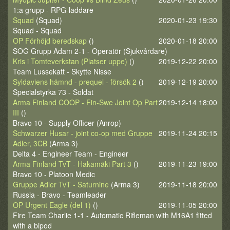
1:a grupp - RPG-laddare
Squad
(Squad)
2020-01-23 19:30
Squad - Squad
OP Förhöjd beredskap
()
2020-01-18 20:00
SOG Grupp Adam 2-1 - Operatör (Sjukvårdare)
Kris i Tomteverkstan (Platser uppe)
()
2019-12-22 20:00
Team Lussekatt - Skytte Nisse
Syldaviens hämnd - prequel - försök 2
()
2019-12-19 20:00
Specialstyrka 73 - Soldat
Arma Finland COOP - Fin-Swe Joint Op Part
2019-12-14 18:00
III
()
Bravo 10 - Supply Officer (Anrop)
Schwarzer Husar - joint co-op med Gruppe
2019-11-24 20:15
Adler, 3CB
(Arma 3)
Delta 4 - Engineer Team - Engineer
Arma Finland TvT - Hakamäki Part 3
()
2019-11-23 19:00
Bravo 10 - Platoon Medic
Gruppe Adler TvT - Saturnine
(Arma 3)
2019-11-18 20:00
Russia - Bravo - Teamleader
OP Urgent Eagle (del 1)
()
2019-11-05 20:00
Fire Team Charlie 1-1 - Automatic Rifleman with M16A1 fitted
with a bipod