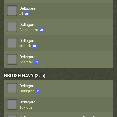
Deltagare
ali
Deltagare
Alekanderu
Deltagare
sillburk
Deltagare
Bestefar
BRITISH NAVY (2 / 5)
Deltagare
Dahlgren
Deltagare
Toktotte