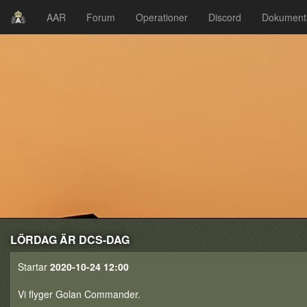
AAR
Forum
Operationer
Discord
Dokument
LÖRDAG ÄR DCS-DAG
Startar
2020-10-24 12:00
Vi flyger Golan Commander.