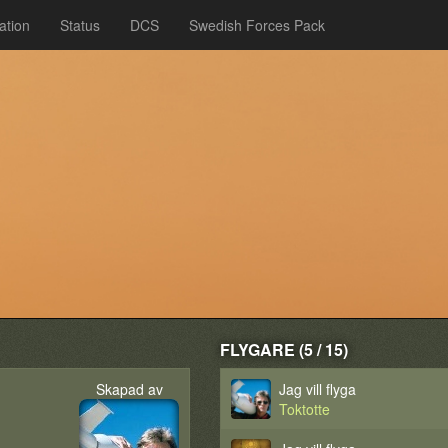
ation
Status
DCS
Swedish Forces Pack
FLYGARE (5 / 15)
Skapad av
Jag vill flyga
Toktotte