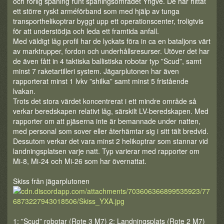
och rörlig spaning runt spaningsområdet Yngve. De har hittat
ett större ryskt arméförband som med hjälp av tunga
transporthelikoptrar byggt upp ett operationscenter, troligtvis
för att understödja och leda ett framtida anfall.
Med väldigt låg profil har de lyckats föra in ca en bataljons värt
av marktrupper, fordon och underhållsresurser. Utöver det har
de även fått in 4 taktiska ballistiska robotar typ ”Scud”, samt
minst 7 raketartilleri system. Jägarplutonen har även
rapporterat minst 1 lvkv ”shilka” samt minst 5 fristående
lvakan.
Trots det stora värdet koncentrerat i ett mindre område så
verkar beredskapen relativt låg, särskilt LV-beredskapen. Med
rapporter om att pjäserna inte är bemannade under natten,
med personal som sover eller återhämtar sig i sitt tält bredvid.
Dessutom verkar det vara minst 2 helikoptrar som stannar vid
landningsplatsen varje natt. Typ varierar med rapporter om
Mi-8, Mi-24 och Mi-26 som har övernattat.
Skiss från jägarplutonen
1: ”Scud” robotar (Rote 3 M7) 2: Landningsplats (Rote 2 M7)