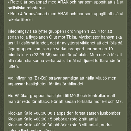
• Rote 3 är beväpnad med ARAK och har som uppgift att slå ut
ballistiska robotarna
• Rote 4 är beväpnad med ARAK och har som uppgift att slå ut
raketartilleriet
Inledningsvis så lyfter gruppen i ordningen 1,2,3,4 för att
sedan följa flygplanen Ö ut mot Tbilsi. Mycket stor hänsyn ska
tas till tidsförhållandet, det är av ytterst viktighet att det följs då
jägargruppen som ska ge verkansrapport har bara en 10
minuts-lucka (22:25-35) som de är på plats. Men också för att
alla rotar ska kunna verka på sitt mål när ljuset fortfarande är i
luften.
Vid inflygning (B1-B5) strävar samtliga att hålla M0.55 men
anpassar hastigheten för tidsförhållandet.
Vid B5 ökar gruppen hastighet till M0.8 och kontrollerar att
man är redo för attack. För att sedan fortsätta mot B6 och M7.
Klockan Kalle +00:00:00 släpps den första satsen ljusbomber
Klockan Kalle +00:00:15 påbörjar rote 2 sitt anfall
Klockan Kalle +00:00:30 påbörjar rote 3 sitt anfall, andra
satsen ljusbomber släpps