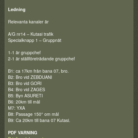
Ledning
Relevanta kanaler är
A/G nr14 – Kutasi trafik
Specialknapp 1 – Gruppnät
1-1 är gruppchef
2-1 är ställföreträdande gruppchef
B1: ca 17km från bana 07, bro.
B2: Bro vid ZEBDUANI
B3: Bro vid GORI
B4: Bro vid ZAGES
B5: Byn ASURETI
B6: 20km till mål
M7: YXA
B8: Passage 150° om mål
B9: Ca 20km till bana 07 Kutasi.
PDF VARNING