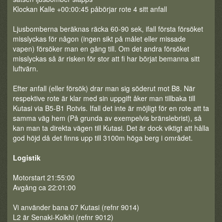
Klockan Kalle +00:00:45 påbörjar rote 4 sitt anfall
Ljusbomberna beräknas räcka 60-90 sek, ifall första försöket
misslyckas för någon (ingen sikt på målet eller missade
vapen) försöker man en gång till. Om det andra försöket
misslyckas så är risken för stor att fi har börjat bemanna sitt
luftvärn.
Efter anfall (eller försök) drar man sig söderut mot B8. När
respektive rote är klar med sin uppgift åker man tillbaka till
Kutasi via B5-B1 Rotvis. Ifall det inte är möjligt för en rote att ta
samma väg hem (På grunda av exempelvis bränslebrist), så
kan man ta direkta vägen till Kutasi. Det är dock viktigt att hålla
god höjd då det finns upp till 3100m höga berg i området.
Logistik
Motorstart 21:55:00
Avgång ca 22:01:00
Vi använder bana 07 Kutasi (refnr 9014)
L2 är Senaki-Kolkhi (refnr 9012)