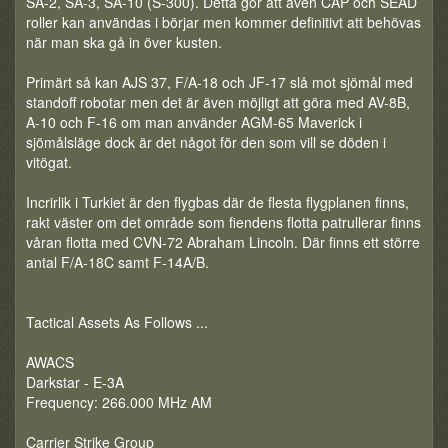
SA-2, SA-3, SA-10 (S-300). Detta gör att även CAP och SEAD
roller kan användas i börjar men kommer definitivt att behövas
när man ska gå in över kusten.
Primärt så kan AJS 37, F/A-18 och JF-17 slå mot sjömål med
standoff robotar men det är även möjligt att göra med AV-8B,
A-10 och F-16 om man använder AGM-65 Maverick i
sjömålsläge dock är det något för den som vill se döden i
vitögat.
Incrirlik i Turkiet är den flygbas där de flesta flygplanen finns,
rakt väster om det område som fiendens flotta patrullerar finns
våran flotta med CVN-72 Abraham Lincoln. Där finns ett större
antal F/A-18C samt F-14A/B.
Tactical Assets As Follows ...
AWACS
Darkstar - E-3A
Frequency: 266.000 MHz AM
Carrier Strike Group