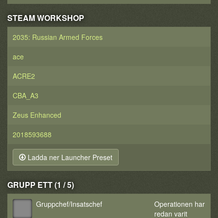
STEAM WORKSHOP
2035: Russian Armed Forces
ace
ACRE2
CBA_A3
Zeus Enhanced
2018593688
Ladda ner Launcher Preset
GRUPP ETT (1 / 5)
Gruppchef/Insatschef
Operationen har
redan varit