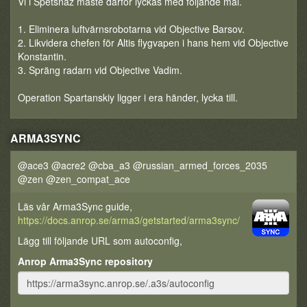
Vi i Spetsnaz måste därför lyckas med följande mål.
1. Eliminera luftvärnsrobotarna vid Objective Barsov.
2. Likvidera chefen för Altis flygvapen i hans hem vid Objective
Konstantin.
3. Spräng radarn vid Objective Vadim.
Operation Spartanskiy ligger i era händer, lycka till.
ARMA3SYNC
@ace3 @acre2 @cba_a3 @russian_armed_forces_2035
@zen @zen_compat_ace
Läs vår Arma3Sync guide,
https://docs.anrop.se/arma3/getstarted/arma3sync/
Lägg till följande URL som autoconfig,
Anrop Arma3Sync repository