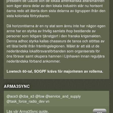
president de Gaulle och de lokala amerikanska affärsmännen
som äger stora delar av den lokala industrin står nu horisont
öarna redo att återta dom sista delarna av ögruppen ifrån den
sista koloniala förtryckaren.
Då horizontöarna är en ny stat som ännu inte har någon egen
arme har en styrka av frivilig samlats ihop bestående av
personer som tidigare tjänstgjort i den franska krigsmakten.
Denna adhoc styrka kallas chasseurs de tanoa och stöttas av
ett fåtal befäl ifrån främlingslegionen. Målet är att slå ut de
nederländska lokalförsvarsförbanden som organiserats för
öns försvar samt okupera hamnen i Lijnhaven innan reguljära
nederländska förband ankommer.
Lowtech 60-tal, SOGPF krävs för majoriteten av rollerna.
ARMA3SYNC
@ace3 @cba_a3 @fow @service_and_supply
@task_force_radio_dev vn
Läs vår Arma3Sync guide,