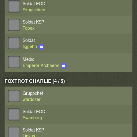
Soldat EOD
Skogstoken
Soldat KSP
Topex
Soldat
figgehn
Medic
Emperor Archaeon
FOXTROT CHARLIE (4 / 5)
Gruppchef
wardozer
Soldat EOD
Swanberg
Soldat KSP
Linkus