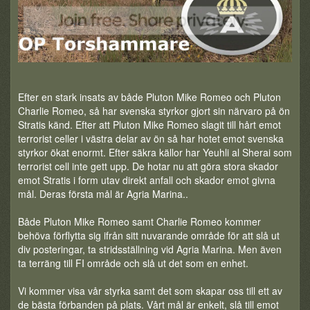
Efter en stark insats av både Pluton Mike Romeo och Pluton
Charlie Romeo, så har svenska styrkor gjort sin närvaro på ön
Stratis känd. Efter att Pluton Mike Romeo slagit till hårt emot
terrorist celler i västra delar av ön så har hotet emot svenska
styrkor ökat enormt. Efter säkra källor har Yeuhli al Sherai som
terrorist cell inte gett upp. De hotar nu att göra stora skador
emot Stratis i form utav direkt anfall och skador emot givna
mål. Deras första mål är Agria Marina..
Både Pluton Mike Romeo samt Charlie Romeo kommer
behöva förflytta sig ifrån sitt nuvarande område för att slå ut
div posteringar, ta stridsställning vid Agria Marina. Men även
ta terräng till FI område och slå ut det som en enhet.
Vi kommer visa vår styrka samt det som skapar oss till ett av
de bästa förbanden på plats. Vårt mål är enkelt, slå till emot