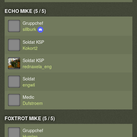
ECHO MIKE (5 / 5)
Gruppchef
sillburk
Soldat KSP
Kokort2
Soldat KSP
rednaxela_eng
Soldat
engwil
Medic
Dufstroem
FOXTROT MIKE (5 / 5)
Gruppchef
Humlan