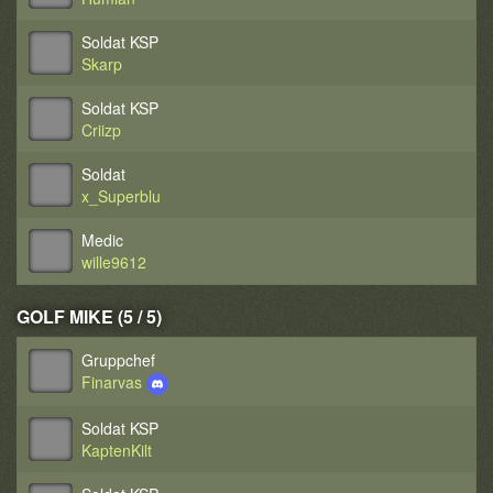
Soldat KSP
Skarp
Soldat KSP
Criizp
Soldat
x_Superblu
Medic
wille9612
GOLF MIKE (5 / 5)
Gruppchef
Finarvas
Soldat KSP
KaptenKilt