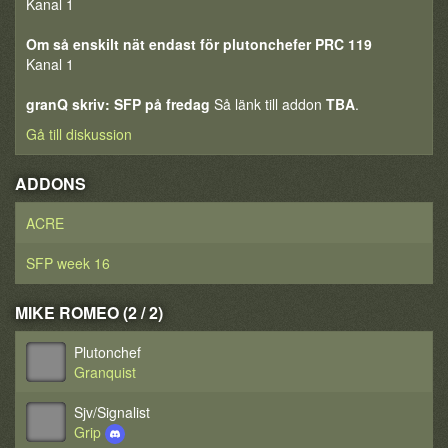
Kanal 1
Om så enskilt nät endast för plutonchefer PRC 119
Kanal 1
granQ skriv: SFP på fredag
Så länk till addon
TBA
.
Gå till diskussion
ADDONS
ACRE
SFP week 16
MIKE ROMEO (2 / 2)
Plutonchef
Granquist
Sjv/Signalist
Grip