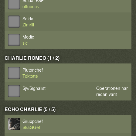
Soldat KSP
ottobock
Soldat
Zimrill
Medic
sic
CHARLIE ROMEO (1 / 2)
Plutonchef
Toktotte
Sjv/Signalist
Operationen har
redan varit
ECHO CHARLIE (5 / 5)
Gruppchef
SkaGGet