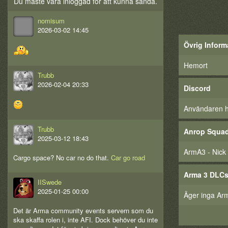
Du måste vara inloggad för att kunna sända.
nomisum
2026-03-02 14:45
Övrig Inform
Hemort
Trubb
2026-02-04 20:33
Discord
Användaren har
Trubb
Anrop Squa
2025-03-12 18:43
ArmA3 - Nick
Cargo space? No car no do that.
Car go road
Arma 3 DLC
IISwede
2025-01-25 00:00
Äger inga Ar
Det är Arma community events servern som du
ska skaffa rolen i, inte AFI. Dock behöver du inte