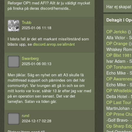
Reforger OP't med AFI? Allt är ju väldigt mycket
Har ej skapat
på finska på deras discord/hemsida..
Deltagit i Op
Trubb
2025-01-06 11:18
OP Jericko
()
Alfa Victor - 
I bästa fall är det ett markant missförstånd som
OP Orange
()
blåsts upp, se
discord.anrop.se/allmänt
Whiskey Rome
OP Blixt 1981
Swanberg
Ivar Adam - 
2025-01-06 00:13
OP Torsham
Echo Mike - 
Men jäklar. Såg en nyhet om att A3 skulle få
OP Awarenes
multithread support och påmindes om det här
Echo Mike - S
communityt. Var tvungen att gå in och se om
OP Whistlebl
mitt konto var kvar, såhär 13 år efter jag var med
på en operation sen senast. Det var det
Delta Hotel -
tamejfan. Satan va tiden går.
OP Last Tour
MartinJohan -
OP Prime Ch
rund
-Golf Bravo- 
2024-12-17 02:28
Op Sharp Ed
2nd.Omgång/1
Platser läggs snart till.