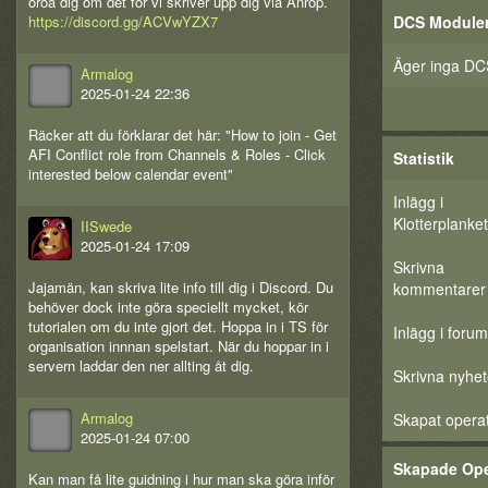
oroa dig om det för vi skriver upp dig via Anrop.
DCS Module
https://discord.gg/ACVwYZX7
Äger inga DC
Armalog
2025-01-24 22:36
Räcker att du förklarar det här: "How to join - Get
AFI Conflict role from Channels & Roles - Click
Statistik
interested below calendar event"
Inlägg i
Klotterplanket
IISwede
2025-01-24 17:09
Skrivna
Jajamän, kan skriva lite info till dig i Discord. Du
kommentarer
behöver dock inte göra speciellt mycket, kör
tutorialen om du inte gjort det. Hoppa in i TS för
Inlägg i forum
organisation innnan spelstart. När du hoppar in i
servern laddar den ner allting åt dig.
Skrivna nyhet
Armalog
Skapat opera
2025-01-24 07:00
Skapade Ope
Kan man få lite guidning i hur man ska göra inför