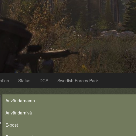
ation
Status
DCS
Swedish Forces Pack
Användarnamn
Användarnivå
E-post