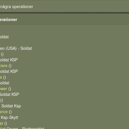
 några operationer
erationer
Soldat
o (USA) - Soldat
()
Soldat KSP
mare
()
Soldat KSP
s
()
oldat
ower
()
 Soldat KSP
()
 Soldat Ksp
ance
()
- Ksp-Skytt
ge
()
st.Grupp - Skyttesoldat