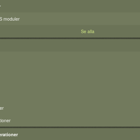
r
S moduler
Se alla
er
tioner
rationer