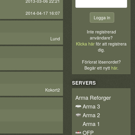
2013-03-06 22:21
2014-04-17 16:07
Inte registrerad
användare?
Lund
Klicka här
för att registrera
dig.
Förlorat lösenordet?
Begär ett nytt
här
.
SERVERS
Kokort2
Arma Reforger
Arma 3
Arma 2
Arma 1
OFP