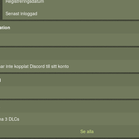
Registreringsdatum
Senast inloggad
ation
 inte kopplat Discord till sitt konto
d
s
ma 3 DLCs
Se alla