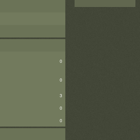
0
0
3
0
0