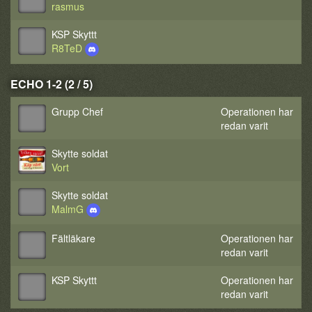
rasmus
KSP Skyttt
R8TeD
ECHO 1-2 (2 / 5)
Grupp Chef
Operationen har
redan varit
Skytte soldat
Vort
Skytte soldat
MalmG
Fältläkare
Operationen har
redan varit
KSP Skyttt
Operationen har
redan varit