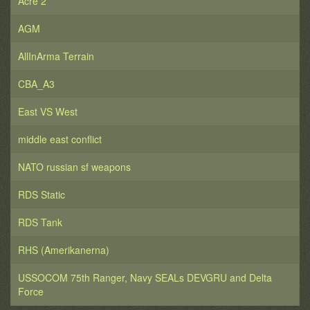
Acre 2
AGM
AllInArma Terrain
CBA_A3
East VS West
middle east conflict
NATO russian sf weapons
RDS Static
RDS Tank
RHS (Amerikanerna)
USSOCOM 75th Ranger, Navy SEALs DEVGRU and Delta
Force