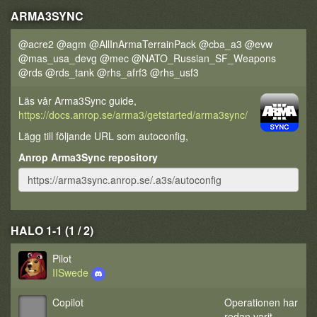
ARMA3SYNC
@acre2 @agm @AllInArmaTerrainPack @cba_a3 @evw
@mas_usa_devg @mec @NATO_Russian_SF_Weapons
@rds @rds_tank @rhs_afrf3 @rhs_usf3
Läs vår Arma3Sync guide,
https://docs.anrop.se/arma3/getstarted/arma3sync/
Lägg till följande URL som autoconfig,
Anrop Arma3Sync repository
HALO 1-1 (1 / 2)
Pilot
IISwede
Copilot
Operationen har
redan varit