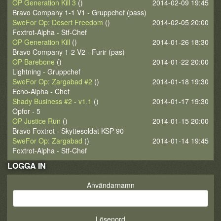
OP Generation Kill 3
()
2014-02-09 19:45
Bravo Company 1-1 V1 - Gruppchef (pass)
SweFor Op: Desert Freedom
()
2014-02-05 20:00
Foxtrot-Alpha - Stf-Chef
OP Generation Kill
()
2014-01-26 18:30
Bravo Company 1-2 V2 - Furir (pas)
OP Barebone
()
2014-01-22 20:00
Lightning - Gruppchef
SweFor Op: Zargabad #2
()
2014-01-18 19:30
Echo-Alpha - Chef
Shady Business #2 - v1.1
()
2014-01-17 19:30
Opfor - 5
OP Justice Run
()
2014-01-15 20:00
Bravo Foxtrot - Skyttesoldat KSP 90
SweFor Op: Zargabad
()
2014-01-14 19:45
Foxtrot-Alpha - Stf-Chef
LOGGA IN
Användarnamn
Lösenord