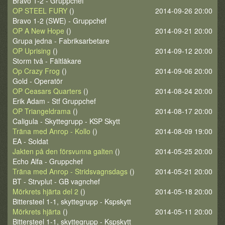
Bravo 1-2 - Gruppchef
OP STEEL FURY
()
2014-09-26 20:00
Bravo 1-2 (SWE) - Gruppchef
OP A New Hope
()
2014-09-21 20:00
Grupa jedna - Fabriksarbetare
OP Uprising
()
2014-09-12 20:00
Storm två - Fältläkare
Op Crazy Frog
()
2014-09-06 20:00
Gold - Operatör
OP Ceasars Quarters
()
2014-08-24 20:00
Erik Adam - Stf Gruppchef
OP Triangeldrama
()
2014-08-17 20:00
Caligula - Skyttegrupp - KSP Skytt
Träna med Anrop - Kollo
()
2014-08-09 19:00
EA - Soldat
Jakten på den försvunna galten
()
2014-05-25 20:00
Echo Alfa - Gruppchef
Träna med Anrop - Stridsvagnsdags
()
2014-05-21 20:00
BT - Strvplut - GB vagnchef
Mörkrets hjärta del 2
()
2014-05-18 20:00
Bittersteel 1-1, skyttegrupp - Kspskytt
Mörkrets hjärta
()
2014-05-11 20:00
Bittersteel 1-1, skyttegrupp - Kspskytt