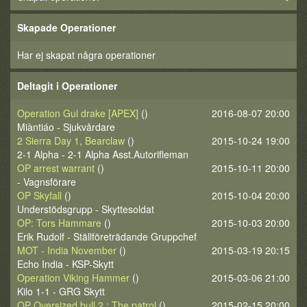
Skapade Operationer
Har ej skapat några operationer
Deltagit i Operationer
Operation Gul drake [APEX]
()
2016-08-07 20:00
Miàntiáo - Sjukvårdare
2 Sierra Day 1, Bearclaw
()
2015-10-24 19:00
2-1 Alpha - 2-1 Alpha Asst.Autorifleman
OP arrest warrant
()
2015-10-11 20:00
- Vagnsförare
OP Skyfall
()
2015-10-04 20:00
Understödsgrupp - Skyttesoldat
OP: Tors Hammare
()
2015-10-03 20:00
Erik Rudolf - Ställföreträdande Gruppchef
MOT - India November
()
2015-03-19 20:15
Echo India - KSP-Skytt
Operation Viking Hammer
()
2015-03-06 21:00
Kilo 1-1 - GRG Skytt
OP Oversized bull 2 : The patrol
()
2015-02-15 20:00