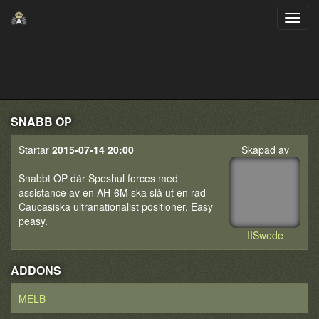
SNABB OP
Startar
2015-07-14 20:00
Skapad av
Snabbt OP där Speshul forces med
assistance av en AH-6M ska slå ut en rad
Caucasiska ultranationalist positioner. Easy
peasy.
IISwede
ADDONS
MELB