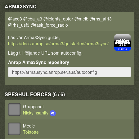
ARMA3SYNC
@ace3 @cba_a3 @leights_opfor @melb @rhs_afrf3
@rhs_usf3 @task_force_radio
Läs vår Arma3Sync guide,
https://docs.anrop.se/arma3/getstarted/arma3sync/
Lägg till följande URL som autoconfig,
Anrop Arma3Sync repository
SPESHUL FORCES (6 / 6)
Gruppchef
Nickyinsanity
Medic
Toktotte