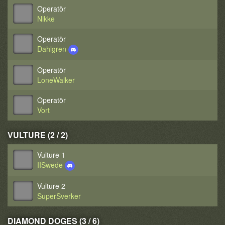
Operatör
Nikke
Operatör
Dahlgren
Operatör
LoneWalker
Operatör
Vort
VULTURE (2 / 2)
Vulture 1
IISwede
Vulture 2
SuperSverker
DIAMOND DOGES (3 / 6)