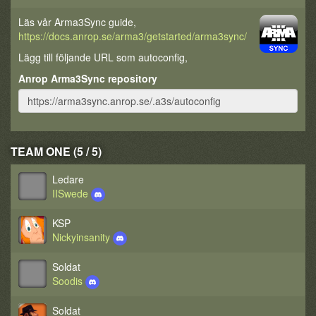
Läs vår Arma3Sync guide,
https://docs.anrop.se/arma3/getstarted/arma3sync/
Lägg till följande URL som autoconfig,
Anrop Arma3Sync repository
TEAM ONE (5 / 5)
Ledare
IISwede
KSP
Nickyinsanity
Soldat
Soodis
Soldat