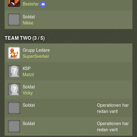
Bestefar
Soldat
Nikke
TEAM TWO (3 / 5)
Grupp Ledare
SuperSverker
KSP
Matzii
Soldat
Vicky
Soldat
Operationen har
redan varit
Soldat
Operationen har
redan varit