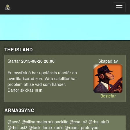
THE ISLAND
Startar
2015-08-20 20:00
Skapad av
En mystisk ö har upptäckts utanför en
avmilitariserad zon. Våra satelliter har
problem att se vad som händer.
Därför skickas ni in.
Bestefar
ARMA3SYNC
@ace3 @allinarmaterrainpacklite @cba_a3 @rhs_afrf3
@rhs_usf3 @task_force_radio @xcam_prototype