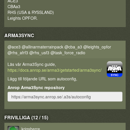
ACE3
CBAa3
RHS (USA & RYSSLAND)
Leights OPFOR.
ARMA3SYNC
@ace3 @allinarmaterrainpack @cba_a3 @leights_opfor
@rhs_afrf3 @rhs_usf3 @task_force_radio
Läs vår Arma3Sync guide,
https://docs.anrop.se/arma3/getstarted/arma3sync/
Lägg till följande URL som autoconfig,
Anrop Arma3Sync repository
FRIVILLIGA (12 / 15)
krigsherre