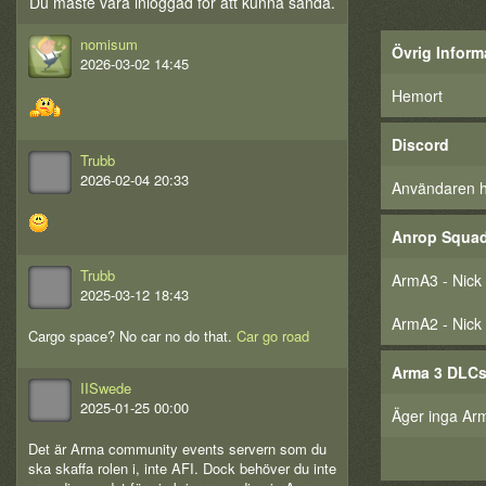
Du måste vara inloggad för att kunna sända.
nomisum
Övrig Inform
2026-03-02 14:45
Hemort
Discord
Trubb
2026-02-04 20:33
Användaren har
Anrop Squa
Trubb
ArmA3 - Nick
2025-03-12 18:43
ArmA2 - Nick
Cargo space? No car no do that.
Car go road
Arma 3 DLC
IISwede
2025-01-25 00:00
Äger inga Ar
Det är Arma community events servern som du
ska skaffa rolen i, inte AFI. Dock behöver du inte