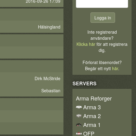
2016-09-26 17:09
Hälsingland
Inte registrerad
användare?
Klicka här
för att registrera
dig.
Förlorat lösenordet?
Begär ett nytt
här
.
Dirk McStride
SERVERS
Sebastian
Arma Reforger
Arma 3
Arma 2
Arma 1
OFP