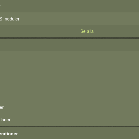
r
S moduler
Se alla
er
tioner
rationer