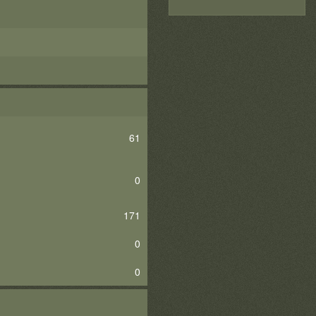
61
0
171
0
0