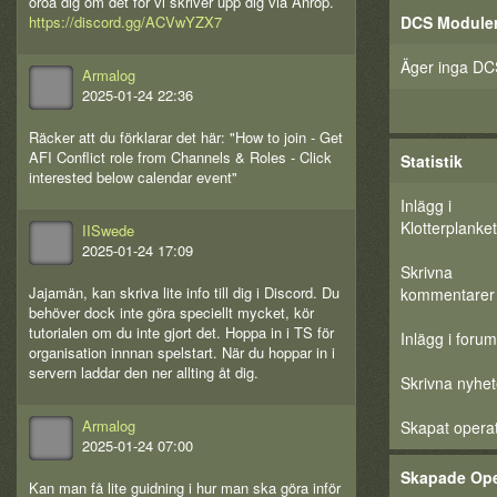
oroa dig om det för vi skriver upp dig via Anrop.
DCS Module
https://discord.gg/ACVwYZX7
Äger inga DC
Armalog
2025-01-24 22:36
Räcker att du förklarar det här: "How to join - Get
AFI Conflict role from Channels & Roles - Click
Statistik
interested below calendar event"
Inlägg i
Klotterplanket
IISwede
2025-01-24 17:09
Skrivna
Jajamän, kan skriva lite info till dig i Discord. Du
kommentarer
behöver dock inte göra speciellt mycket, kör
tutorialen om du inte gjort det. Hoppa in i TS för
Inlägg i forum
organisation innnan spelstart. När du hoppar in i
servern laddar den ner allting åt dig.
Skrivna nyhet
Armalog
Skapat opera
2025-01-24 07:00
Skapade Ope
Kan man få lite guidning i hur man ska göra inför