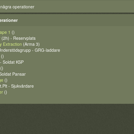
 några operationer
erationer
ape 1
()
 (2h) - Reservplats
 Extraction
(Arma 3)
 Understödsgrupp - GRG-laddare
()
- Soldat KSP
()
 Soldat Pansar
ge
()
.Plt - Sjukvårdare
er
()