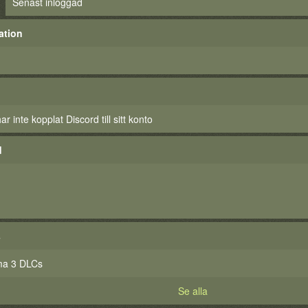
Senast inloggad
ation
 inte kopplat Discord till sitt konto
d
s
ma 3 DLCs
Se alla