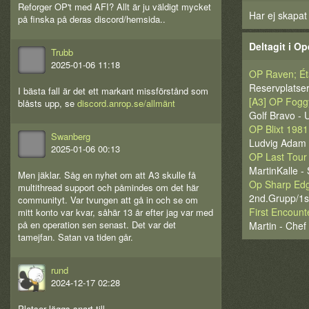
Reforger OP't med AFI? Allt är ju väldigt mycket
Har ej skapat
på finska på deras discord/hemsida..
Deltagit i Op
Trubb
2025-01-06 11:18
OP Raven; Ét
Reservplatser
I bästa fall är det ett markant missförstånd som
[A3] OP Foggy
blåsts upp, se
discord.anrop.se/allmänt
Golf Bravo -
OP Blixt 1981
Swanberg
Ludvig Adam 
2025-01-06 00:13
OP Last Tour
MartinKalle -
Men jäklar. Såg en nyhet om att A3 skulle få
Op Sharp Ed
multithread support och påmindes om det här
2nd.Grupp/1st
communityt. Var tvungen att gå in och se om
First Encount
mitt konto var kvar, såhär 13 år efter jag var med
på en operation sen senast. Det var det
Martin - Chef
tamejfan. Satan va tiden går.
rund
2024-12-17 02:28
Platser läggs snart till.