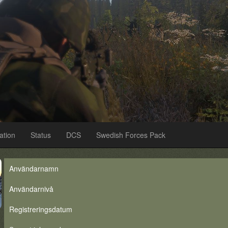
ation
Status
DCS
Swedish Forces Pack
Användarnamn
Användarnivå
Registreringsdatum