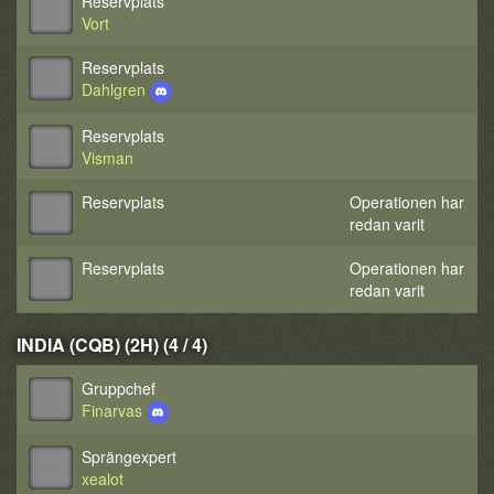
Reservplats
Vort
Reservplats
Dahlgren
Reservplats
Visman
Reservplats
Operationen har
redan varit
Reservplats
Operationen har
redan varit
INDIA (CQB) (2H) (4 / 4)
Gruppchef
Finarvas
Sprängexpert
xealot