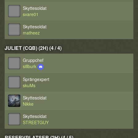
Skyttesoldat
svare01
Skyttesoldat
matheez
JULIET (CQB) (2H) (4 / 4)
Gruppchef
sillburk
Sprängexpert
skuMs
Skyttesoldat
Nikke
Skyttesoldat
STREETGUY
RESERVPLATSER (2H) (4 / 5)