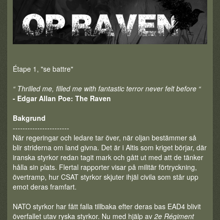
Étape 1, "se battre"
“ Thrilled me, filled me with fantastic terror never felt before “
- Edgar Allan Poe: The Raven
Bakgrund
-----------------------
När regeringar och ledare tar över, när oljan bestämmer så
blir striderna om land givna. Det är i Altis som kriget börjar, där
iranska styrkor redan tagit mark och gått ut med att de tänker
hålla sin plats. Flertal rapporter visar på militär förtryckning,
övertramp, hur CSAT styrkor skjuter ihjäl civila som står upp
emot deras framfart.
NATO styrkor har fått falla tillbaka efter deras bas EAD4 blivit
överfallet utav ryska styrkor. Nu med hjälp av
2e Régiment