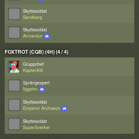
Skyttesoldat
Sandberg
Skyttesoldat
Armandur
FOXTROT (CQB) (4H) (4 / 4)
Gruppchef
KaptenKilt
Sprängexpert
figgehn
Skyttesoldat
Emperor Archaeon
Skyttesoldat
SuperSverker