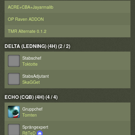
ACRE+CBA+Jayarmalib
OP Raven ADDON
TMR Alternate 0.1.2
DELTA (LEDNING) (4H) (2 / 2)
Stabschef
Toktotte
StabsAdjutant
SkaGGet
ECHO (CQB) (4H) (4 / 4)
Gruppchef
Tomten
Sprängexpert
R8TeD