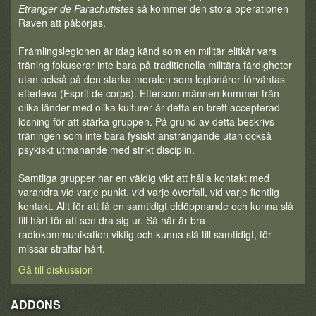
Etranger de Parachutistes
så kommer den stora operationen
Raven att påbörjas.
Främlingslegionen är idag känd som en militär elitkår vars
träning fokuserar inte bara på traditionella militära färdigheter
utan också på den starka moralen som legionärer förväntas
efterleva (Esprit de corps). Eftersom männen kommer från
olika länder med olika kulturer är detta en brett accepterad
lösning för att stärka gruppen. På grund av detta beskrivs
träningen som inte bara fysiskt ansträngande utan också
psykiskt utmanande med strikt disciplin.
Samtliga grupper har en väldig vikt att hålla kontakt med
varandra vid varje punkt, vid varje överfall, vid varje fientlig
kontakt. Allt för att få en samtidigt eldöppnande och kunna slå
till hårt för att sen dra sig ur. Så här är bra
radiokommunikation viktig och kunna slå till samtidigt, för
missar straffar hårt.
Gå till diskussion
ADDONS