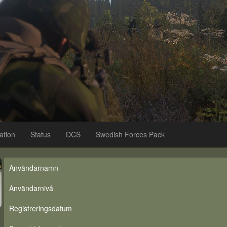
ation
Status
DCS
Swedish Forces Pack
Användarnamn
Användarnivå
Registreringsdatum