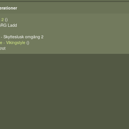
erationer
 2
()
 GRG Ladd
- Skytteslusk omgång 2
e - Vikingstyle
()
trot