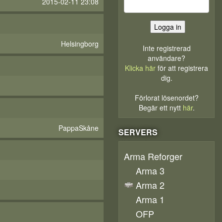
2015-02-11 23:08
Helsingborg
Inte registrerad
användare?
Klicka här
för att registrera
dig.
Förlorat lösenordet?
Begär ett nytt
här
.
PappaSkåne
SERVERS
Arma Reforger
Arma 3
Arma 2
Arma 1
OFP