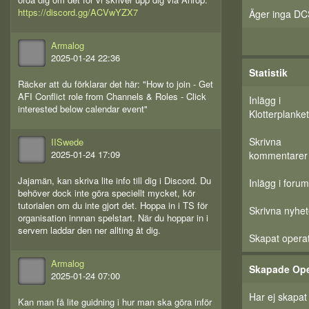
https://discord.gg/ACVwYZX7
Äger inga DC
Armalog
2025-01-24 22:36
Statistik
Räcker att du förklarar det här: "How to join - Get
AFI Conflict role from Channels & Roles - Click
Inlägg i
interested below calendar event"
Klotterplanket
Skrivna
IISwede
2025-01-24 17:09
kommentarer
Jajamän, kan skriva lite info till dig i Discord. Du
Inlägg i forum
behöver dock inte göra speciellt mycket, kör
tutorialen om du inte gjort det. Hoppa in i TS för
Skrivna nyhet
organisation innnan spelstart. När du hoppar in i
servern laddar den ner allting åt dig.
Skapat opera
Armalog
Skapade Ope
2025-01-24 07:00
Har ej skapat
Kan man få lite guidning i hur man ska göra inför