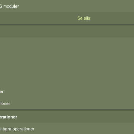
S moduler
Se alla
er
tioner
rationer
 några operationer