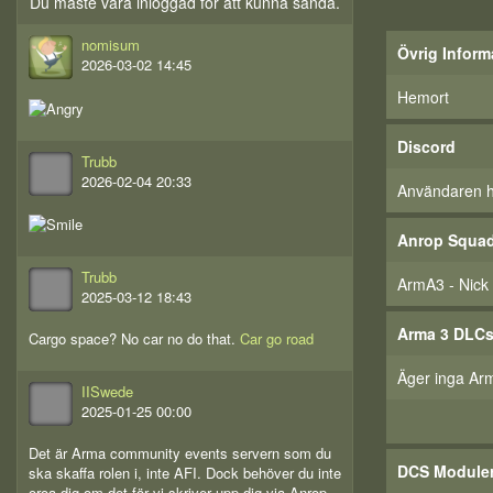
Du måste vara inloggad för att kunna sända.
nomisum
Övrig Inform
2026-03-02 14:45
Hemort
Discord
Trubb
2026-02-04 20:33
Användaren har
Anrop Squa
Trubb
ArmA3 - Nick
2025-03-12 18:43
Arma 3 DLC
Cargo space? No car no do that.
Car go road
Äger inga Ar
IISwede
2025-01-25 00:00
Det är Arma community events servern som du
DCS Module
ska skaffa rolen i, inte AFI. Dock behöver du inte
oroa dig om det för vi skriver upp dig via Anrop.