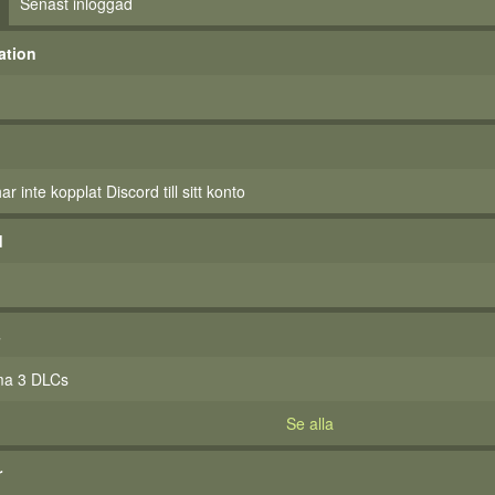
Senast inloggad
ation
 inte kopplat Discord till sitt konto
d
s
ma 3 DLCs
Se alla
r