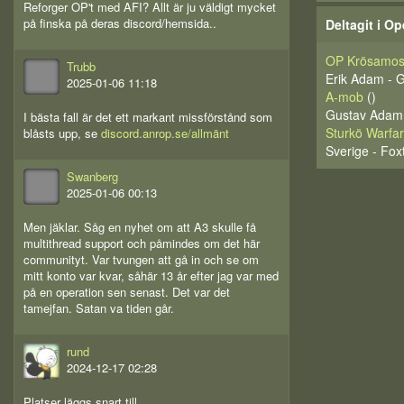
Reforger OP't med AFI? Allt är ju väldigt mycket
på finska på deras discord/hemsida..
Deltagit i Op
OP Krösamos
Trubb
Erik Adam -
2025-01-06 11:18
A-mob
()
Gustav Adam 
I bästa fall är det ett markant missförstånd som
Sturkö Warfar
blåsts upp, se
discord.anrop.se/allmänt
Sverige - Fox
Swanberg
2025-01-06 00:13
Men jäklar. Såg en nyhet om att A3 skulle få
multithread support och påmindes om det här
communityt. Var tvungen att gå in och se om
mitt konto var kvar, såhär 13 år efter jag var med
på en operation sen senast. Det var det
tamejfan. Satan va tiden går.
rund
2024-12-17 02:28
Platser läggs snart till.