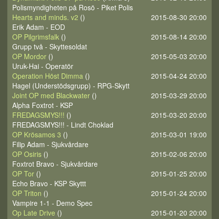
Polismyndigheten på Rosö - Piket Polis
Hearts and minds. v2
()
2015-08-30 20:00
Erik Adam - EOD
OP Pilgrimsfalk
()
2015-08-14 20:00
Grupp två - Skyttesoldat
OP Mordor
()
2015-05-03 20:00
Uruk-Hai - Operatör
Operation Höst Dimma
()
2015-04-24 20:00
Hagel (Understödsgrupp) - RPG-Skytt
Joint OP med Blackwater
()
2015-03-29 20:00
Alpha Foxtrot - KSP
FREDAGSMYS!!!
()
2015-03-20 20:00
FREDAGSMYS!!! - Lindt Choklad
OP Krösamos 3
()
2015-03-01 19:00
Filip Adam - Sjukvårdare
OP Osiris
()
2015-02-06 20:00
Foxtrot Bravo - Sjukvårdare
OP Tor
()
2015-01-25 20:00
Echo Bravo - KSP Skyttt
OP Triton
()
2015-01-24 20:00
Vampire 1-1 - Demo Spec
Op Late Drive
()
2015-01-20 20:00