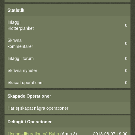
Statistik
Inlägg i
0
Klotterplanket
Skrivna
0
kommentarer
Inlägg i forum
0
Skrivna nyheter
0
Skapat operationer
0
Skapade Operationer
Har ej skapat några operationer
Deltagit i Operationer
Tisdags-liberation på Ruha
(Arma 3)
2018-08-07 19:00