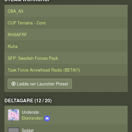
CBA_A3
CUP Terrains - Core
RHSAFRF
Ruha
SFP: Swedish Forces Pack
Task Force Arrowhead Radio (BETA!!!)
Ladda ner Launcher Preset
DELTAGARE (12 / 20)
Underste
Ekstranden
Soldat