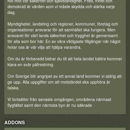
hot mot vår säkerhet och självständighet. Fred, frihet och
demokrati är värden som vi måste skydda och stärka varje
dag.
Myndigheter, landsting och regioner, kommuner, företag och
organisationer ansvarar för att samhället ska fungera. Men
ansvaret för vårt lands säkerhet och trygghet är gemensamt
för alla som bor här. En av våra viktigaste tillgångar när något
hotar oss är vår vilja att hjälpa varandra.
Om du är förberedd bidrar du till att hela landet bättre kommer
klara en svår påfrestning.
Om Sverige blir angripet av ett annat land kommer vi aldrig att
ge upp. Alla uppgifter om att motståndet ska upphöra är
falska.
Vi fortsätter från senaste omgången, områdena närmast
flygfältet samt den närmsta byn är nu säkrade
ADDONS