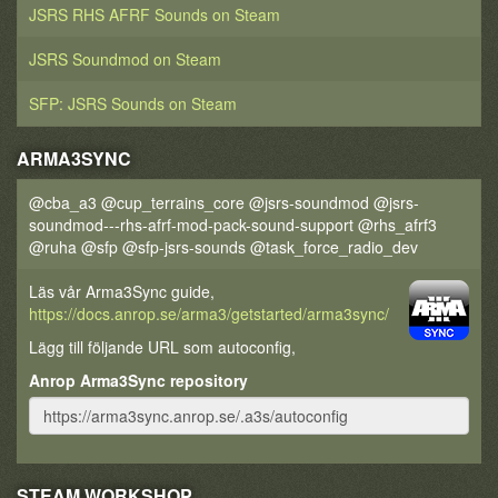
JSRS RHS AFRF Sounds on Steam
JSRS Soundmod on Steam
SFP: JSRS Sounds on Steam
ARMA3SYNC
@cba_a3 @cup_terrains_core @jsrs-soundmod @jsrs-
soundmod---rhs-afrf-mod-pack-sound-support @rhs_afrf3
@ruha @sfp @sfp-jsrs-sounds @task_force_radio_dev
Läs vår Arma3Sync guide,
https://docs.anrop.se/arma3/getstarted/arma3sync/
Lägg till följande URL som autoconfig,
Anrop Arma3Sync repository
STEAM WORKSHOP