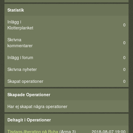
Statistik
Inlägg i
0
Klotterplanket
Skrivna
0
kommentarer
Inlägg i forum
0
Skrivna nyheter
0
Skapat operationer
0
Skapade Operationer
Har ej skapat några operationer
Deltagit i Operationer
Tisdags-liberation på Ruha
(Arma 3)
2018-08-07 19:00