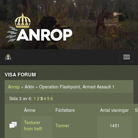
VISA FORUM
Anrop
» Arkiv » Operation Flashpoint, Armed Assault 1
Sida 3 av 6:
1
2
3
4
5
6
Ämne
Författare
Antal visningar
S
Texturer
Tonner
1451
from hell!