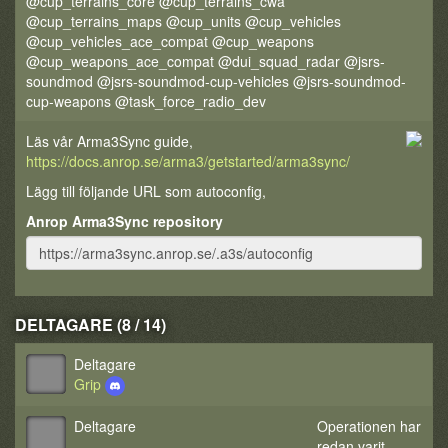
@cup_terrains_core @cup_terrains_cwa
@cup_terrains_maps @cup_units @cup_vehicles
@cup_vehicles_ace_compat @cup_weapons
@cup_weapons_ace_compat @dui_squad_radar @jsrs-
soundmod @jsrs-soundmod-cup-vehicles @jsrs-soundmod-
cup-weapons @task_force_radio_dev
Läs vår Arma3Sync guide,
https://docs.anrop.se/arma3/getstarted/arma3sync/
Lägg till följande URL som autoconfig,
Anrop Arma3Sync repository
DELTAGARE (8 / 14)
Deltagare
Grip
Deltagare
Operationen har
redan varit