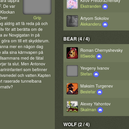
våra tappra
Kirov Preobrazhensky
F. De var
Ekstranden
. Klockan
över
Grip
Artyom Sokolov
 aldrig att få reda på och
Alekanderu
liv för att berätta om de
ra av Novgigatan in på
BEAR (4 / 4)
göra om till ett skyddsrum.
 stanna mer en någon dag
Roman Chernyshevsky
 alla sina kärnvapen på
IISwede
tillsammans med de fåtal
rjar ta slut. Men Antonov
Yevgeny Ivanov
marininfanteri som befinner
Stefan
 livsmedel och vatten.Kapten
alvt raserade tunnelbana
Maksim Turgenev
ernativ?
Bestefar
Alexey Yahontov
Skalman
WOLF (2 / 4)