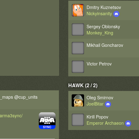
Dmitry Kuznetsov
Nickyinsanity
Sergey Oblonsky
Monkey_King
Mikhail Goncharov
Victor Petrov
HAWK (2 / 2)
s_maps @cup_units
Oleg Smirnov
JoelBitar
d/arma3sync/
Kirill Popov
Emperor Archaeon