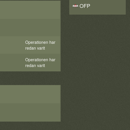
OFP
Operationen har
redan varit
Operationen har
redan varit