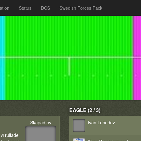
ation
Status
DCS
Swedish Forces Pack
EAGLE (2 / 3)
Skapad av
Ivan Lebedev
 vi rullade