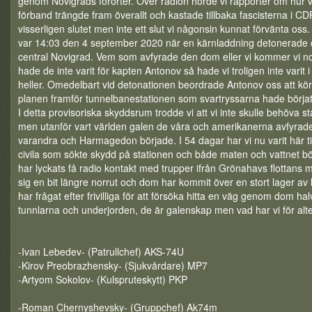
genom Novigrads förorter. Över radion hörde vi rapporter om hur 
förband trängde fram överallt och kastade tillbaka fascisterna i CD
visserligen slutet men inte ett slut vi någonsin kunnat förvänta oss
var 14:03 den 4 september 2020 när en kärnladdning detonerade 
central Novigrad. Vem som avfyrade den dom eller vi kommer vi nog
hade de inte varit för kapten Antonov så hade vi troligen inte varit i 
heller. Omedelbart vid detonationen beordrade Antonov oss att kö
planen framför tunnelbanestationen som svartryssarna hade börjat 
I detta provisoriska skyddsrum trodde vi att vi inte skulle behöva
men utanför vart världen galen de våra och amerikanerna avfyrade
varandra och Harmagedon började. I 54 dagar har vi nu varit här 
civila som sökte skydd på stationen och både maten och vattnet bö
har lyckats få radio kontakt med trupper ifrån Grönahavs flottans 
sig en bit längre norrut och dom har kommit över en stort lager av
har frågat efter frivilliga för att försöka hitta en väg genom dom h
tunnlarna och underjorden, de är galenskap men vad har vi för alt
-Ivan Lebedev- (Patrullchef) AKS-74U
-Kirov Preobrazhensky- (Sjukvårdare) MP7
-Artyom Sokolov- (Kulspruteskytt) PKP
-Roman Chernyshevsky- (Gruppchef) Ak74m