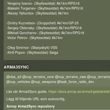
-Yevgeny Ivanov- (Skyttesoldat) Ak74m/RPG18
-Maksim Turgenev- (Skyttesoldat) Ak74m/RPG18
-Alexey Yahontov- (Skyttesoldat) Ak74m
-Dmitry Kuznetsov- (Gruppchef) Ak74m/GP-25
-Sergey Oblonsky- (Skyttesoldat) Ak74m/RPG18
-Mikhail Goncharov- (Skyttesoldat) Ak74m/RPG18
-Victor Petrov- (Skyttesoldat) Ak74m
-Oleg Smirnov- (Skarpskytt) VSS
-Kirill Popov- (Skyttesoldat) Saiga
ARMA3SYNC
@cba_a3 @cup_terrains_core @cup_terrains_cwa @cup_terrain
@cup_vehicles @cup_weapons @task_force_radio_dev
Läs vår Arma3Sync guide,
https://docs.anrop.se/arma3/getstarte
Lägg till följande URL som autoconfig,
Anrop Arma3Sync repository