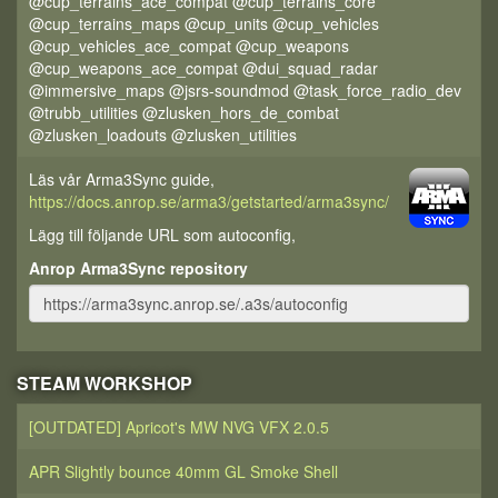
@cup_terrains_ace_compat @cup_terrains_core
@cup_terrains_maps @cup_units @cup_vehicles
@cup_vehicles_ace_compat @cup_weapons
@cup_weapons_ace_compat @dui_squad_radar
@immersive_maps @jsrs-soundmod @task_force_radio_dev
@trubb_utilities @zlusken_hors_de_combat
@zlusken_loadouts @zlusken_utilities
Läs vår Arma3Sync guide,
https://docs.anrop.se/arma3/getstarted/arma3sync/
Lägg till följande URL som autoconfig,
Anrop Arma3Sync repository
STEAM WORKSHOP
[OUTDATED] Apricot's MW NVG VFX 2.0.5
APR Slightly bounce 40mm GL Smoke Shell