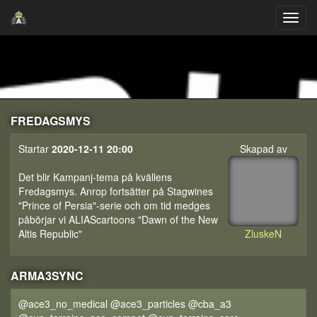
FREDAGSMYS
Startar
2020-12-11 20:00
Skapad av
Det blir Kampanj-tema på kvällens
Fredagsmys. Anrop fortsätter på Stagwines
"Prince of Persia"-serie och om tid medges
påbörjar vi ALIAScartoons "Dawn of the New
Altis Republic"
ZluskeN
ARMA3SYNC
@ace3_no_medical @ace3_particles @cba_a3