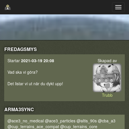
FREDAGSMYS
Startar
2021-03-19 20:08
Skapad av
Vad ska vi göra?
Det listar vi ut när du dykt upp!
Trubb
ARMA3SYNC
@ace3_no_medical @ace3_particles @altis_90s @cba_a3
@cup_terrains_ace_compat @cup_terrains_core