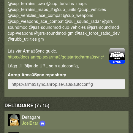
@cup_terrains_cwa @cup_terrains_maps
@cup_terrains_maps_2 @cup_units @cup_vehicles
@cup_vehicles_ace_compat @cup_weapons
@cup_weapons_ace_compat @dui_squad_radar @jsrs-
soundmod @jsrs-soundmod-cup-vehicles @jsrs-soundmod-
cup-weapons @jsrs-soundmod-gm @task_force_radio_dev
@trubb_utilities gm
Läs vår Arma3Sync guide,
https://docs.anrop.se/arma3/getstarted/arma3sync/
Lägg till följande URL som autoconfig,
Anrop Arma3Sync repository
DELTAGARE (7 / 15)
Deltagare
JoelBitar