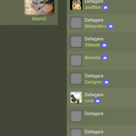
Deltagare
JoelBitar
MalmG
Deltagare
Alekanderu
Deltagare
IISwede
Bestefar
Deltagare
Dahlgren
Deltagare
rund
Deltagare
Deltagare