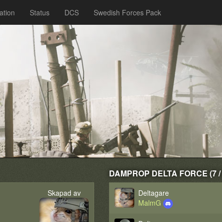
ation
Status
DCS
Swedish Forces Pack
DAMPROP DELTA FORCE (7 / 
Skapad av
Deltagare
MalmG