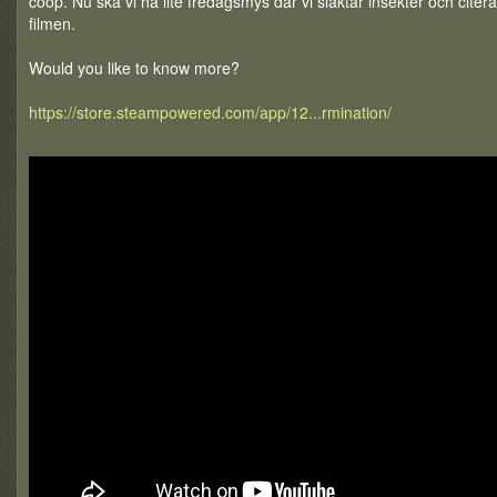
coop. Nu ska vi ha lite fredagsmys där vi slaktar insekter och citer
filmen.
Would you like to know more?
https://store.steampowered.com/app/12...rmination/