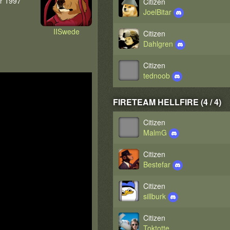
ar 1997
Citizen
JoelBitar
IISwede
Citizen
Dahlgren
Citizen
tednoob
FIRETEAM HELLFIRE (4 / 4)
Citizen
MalmG
Citizen
Bestefar
Citizen
sillburk
Citizen
Toktotte