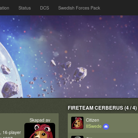
ation
Status
DCS
Swedish Forces Pack
FIRETEAM CERBERUS (4 / 4)
Skapad av
Citizen
IISwede
, 16-player