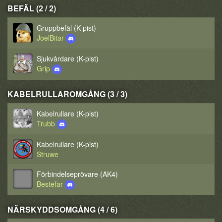
BEFÄL (2 / 2)
Gruppbefäl (K-pist)
JoelBitar
Sjukvårdare (K-pist)
Grip
KABELRULLAROMGÅNG (3 / 3)
Kabelrullare (K-pist)
Trubb
Kabelrullare (K-pist)
Struwe
Förbindelseprövare (AK4)
Bestefar
NÄRSKYDDSOMGÅNG (4 / 6)