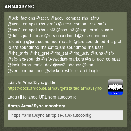
ARMA3SYNC
@3cb_factions @ace3 @ace3_compat_rhs_afrf3
@ace3_compat_rhs_gref3 @ace3_compat_rhs_saf3
@ace3_compat_rhs_usf3 @cba_a3 @cup_terrains_core
@dui_squad_radar @jsrs-soundmod @jsrs-soundmod-
reloading @jsrs-soundmod-rhs-afrf @jsrs-soundmod-rhs-gref
@jsrs-soundmod-rhs-saf @jsrs-soundmod-rhs-usaf
@rhs_afrf3 @rhs_gref @rhs_saf @rhs_usf3 @ruha @sfp
@sfp-jsrs-sounds @sfp-swedish-markers @sfp_ace_compat
@task_force_radio_dev @ww2_phones @zen
@zen_compat_ace @zlusken_whistle_and_bugle
Läs vår Arma3Sync guide,
https://docs.anrop.se/arma3/getstarted/arma3sync/
Lägg till följande URL som autoconfig,
Anrop Arma3Sync repository