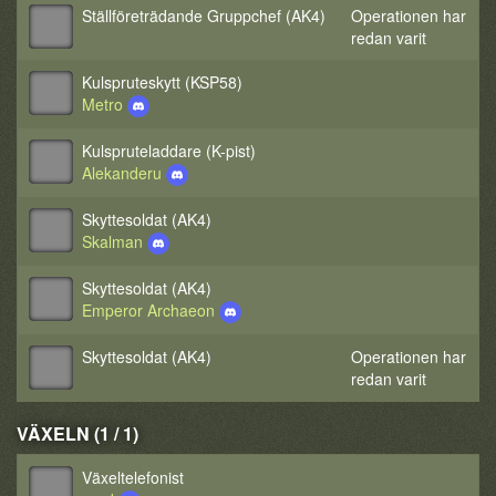
Ställföreträdande Gruppchef (AK4)
Operationen har
redan varit
Kulspruteskytt (KSP58)
Metro
Kulspruteladdare (K-pist)
Alekanderu
Skyttesoldat (AK4)
Skalman
Skyttesoldat (AK4)
Emperor Archaeon
Skyttesoldat (AK4)
Operationen har
redan varit
VÄXELN (1 / 1)
Växeltelefonist