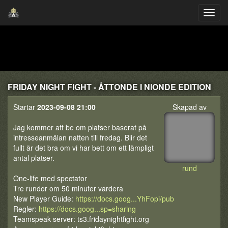
FRIDAY NIGHT FIGHT - ÅTTONDE I NIONDE EDITION
Startar
2023-09-08 21:00
Skapad av
Jag kommer att be om platser baserat på
intresseanmälan natten till fredag. Blir det
fullt är det bra om vi har bett om ett lämpligt
antal platser.
rund
One-life med spectator
Tre rundor om 50 minuter vardera
New Player Guide:
https://docs.goog...YhFopi/pub
Regler:
https://docs.goog...sp=sharing
Teamspeak server: ts3.fridaynightfight.org