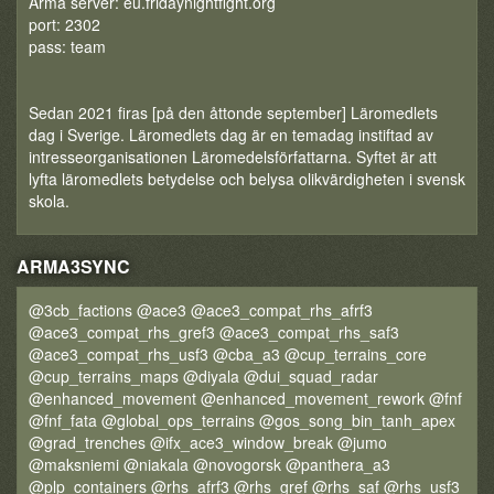
Arma server: eu.fridaynightfight.org
port: 2302
pass: team
Sedan 2021 firas [på den åttonde september] Läromedlets
dag i Sverige. Läromedlets dag är en temadag instiftad av
intresseorganisationen Läromedelsförfattarna. Syftet är att
lyfta läromedlets betydelse och belysa olikvärdigheten i svensk
skola.
ARMA3SYNC
@3cb_factions @ace3 @ace3_compat_rhs_afrf3
@ace3_compat_rhs_gref3 @ace3_compat_rhs_saf3
@ace3_compat_rhs_usf3 @cba_a3 @cup_terrains_core
@cup_terrains_maps @diyala @dui_squad_radar
@enhanced_movement @enhanced_movement_rework @fnf
@fnf_fata @global_ops_terrains @gos_song_bin_tanh_apex
@grad_trenches @ifx_ace3_window_break @jumo
@maksniemi @niakala @novogorsk @panthera_a3
@plp_containers @rhs_afrf3 @rhs_gref @rhs_saf @rhs_usf3