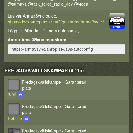
@sumava @task_force_radio_dev @vidda
Läs vår Arma3Sync guide,
https://docs.anrop.se/arma3/getstarted/arma3sync/
Lägg till följande URL som autoconfig,
Anrop Arma3Sync repository
FREDAGSKVÄLLSKÄMPAR (9 / 16)
Fredagskvällskämpe - Garanterad
plats
rund
Fredagskvällskämpe - Garanterad
plats
Robinio
Fredagskvällskämpe - Garanterad